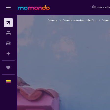
Últimas of
Vuelos
Vuelos a América del Sur
Vuelo
Vuelos
Alojamientos
Carros
Planifica con IA
Trips
Español