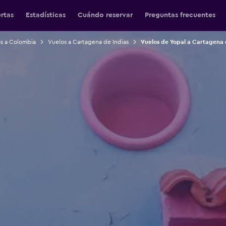
ertas
Estadísticas
Cuándo reservar
Preguntas frecuentes
s a Colombia
Vuelos a Cartagena de Indias
Vuelos de Yopal a Cartagena 