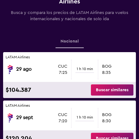
Airlines
Busca y compara los precios de LATAM Airlines para vuelos
internacionales y nacionales de solo ida
Nacional
LATAM Airlines
CUC
BOG
29 ago
1 h 10 min
7:25
8:35
$104.387
Buscar similares
LATAM Airlines
CUC
BOG
29 sept
1 h 10 min
7:20
8:30
$120.204
Buscar similares