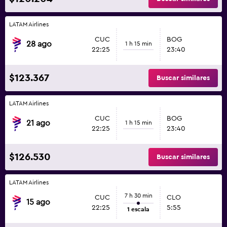
LATAM Airlines
CUC
BOG
28 ago
1 h 15 min
22:25
23:40
$123.367
Buscar similares
LATAM Airlines
CUC
BOG
21 ago
1 h 15 min
22:25
23:40
$126.530
Buscar similares
LATAM Airlines
7 h 30 min
CUC
CLO
15 ago
22:25
5:55
1 escala