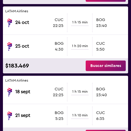
LATAM Airlines
CUC
BOG
24 oct
1 h 15 min
22:25
23:40
BOG
CUC
25 oct
1 h 20 min
4:30
5:50
$183.469
Buscar similares
LATAM Airlines
CUC
BOG
18 sept
1 h 15 min
22:25
23:40
BOG
CUC
21 sept
1 h 10 min
5:25
6:35