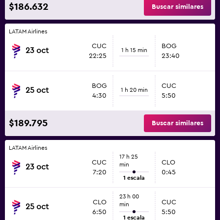
$186.632
Buscar similares
LATAM Airlines
CUC
BOG
23 oct
1 h 15 min
22:25
23:40
BOG
CUC
25 oct
1 h 20 min
4:30
5:50
$189.795
Buscar similares
LATAM Airlines
17 h 25
CUC
CLO
min
23 oct
7:20
0:45
1 escala
23 h 00
CLO
CUC
min
25 oct
6:50
5:50
1 escala