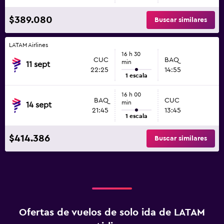
$389.080
Buscar similares
LATAM Airlines
16 h 30
CUC
BAQ
min
11 sept
22:25
14:55
1 escala
16 h 00
BAQ
CUC
min
14 sept
21:45
13:45
1 escala
$414.386
Buscar similares
Ofertas de vuelos de solo ida de LATAM