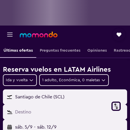
Últimas ofertas
Preguntas frecuentes
Opiniones
Rastrea
Reserva vuelos en LATAM Airlines
Ida y vuelta
1 adulto, Económica, 0 maletas
Santiago de Chile (SCL)
Destino
sáb. 5/9
-
sáb. 12/9