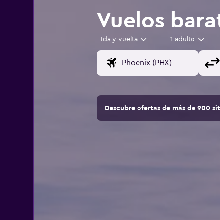
Vuelos bara
Ida y vuelta
1 adulto
Descubre ofertas de más de 900 si