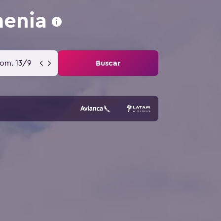
enia
om. 13/9
Buscar