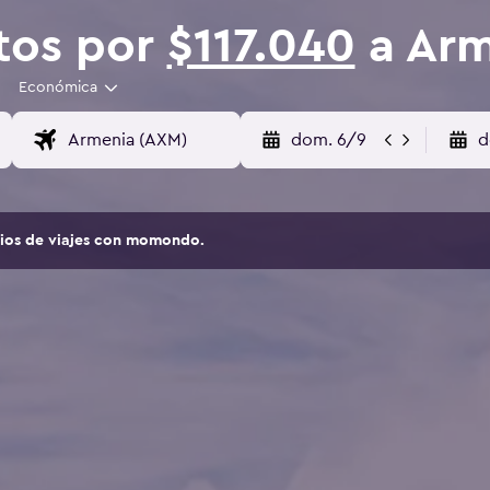
tos por
$117.040
a Arm
Económica
dom. 6/9
d
tios de viajes con momondo.