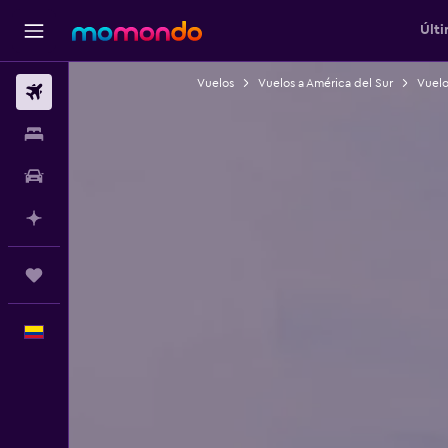
Últi
Vuelos
Vuelos a América del Sur
Vuelo
Vuelos
Alojamientos
Carros
Planifica con IA
Trips
Español