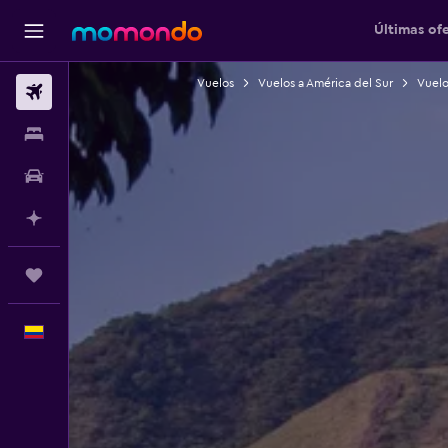
Últimas of
Vuelos
Vuelos a América del Sur
Vuelo
Vuelos
Alojamientos
Carros
Planifica con IA
Trips
Español