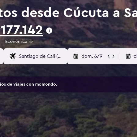
tos desde Cúcuta a Sa
177.142
Económica
dom. 6/9
d
tios de viajes con momondo.