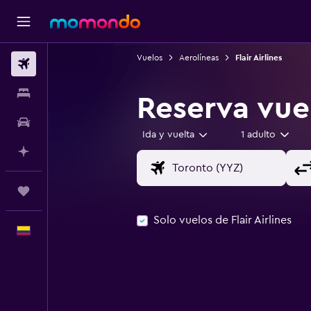
Vuelos
Aerolíneas
Flair Airlines
Vuelos
Alojamientos
Reserva vuel
Carros
Ida y vuelta
1 adulto
Planifica con IA
Trips
Solo vuelos de Flair Airlines
Español