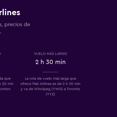
rlines
s, precios de
.
O
VUELO MÁS LARGO
2 h 30 min
ida que
La ruta de vuelo más larga que
 h 20 min
ofrece Flair Airlines es de 2 h 30 min
monton
y va de Winnipeg (YWG) a Toronto
(YYZ)