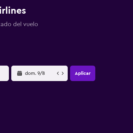
irlines
tado del vuelo
YYYY-MM-DD
Aplicar