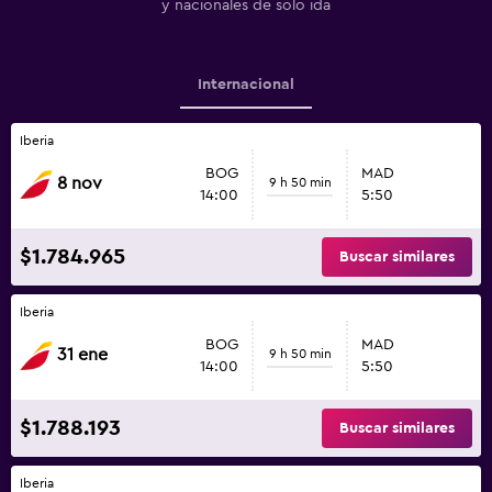
y nacionales de solo ida
Internacional
Iberia
BOG
MAD
8 nov
9 h 50 min
14:00
5:50
$1.784.965
Buscar similares
Iberia
BOG
MAD
31 ene
9 h 50 min
14:00
5:50
$1.788.193
Buscar similares
Iberia