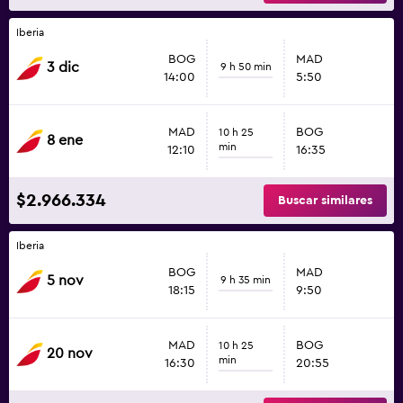
Iberia
BOG
MAD
3 dic
9 h 50 min
14:00
5:50
MAD
BOG
10 h 25
8 ene
min
12:10
16:35
$2.966.334
Buscar similares
Iberia
BOG
MAD
5 nov
9 h 35 min
18:15
9:50
MAD
BOG
10 h 25
20 nov
min
16:30
20:55