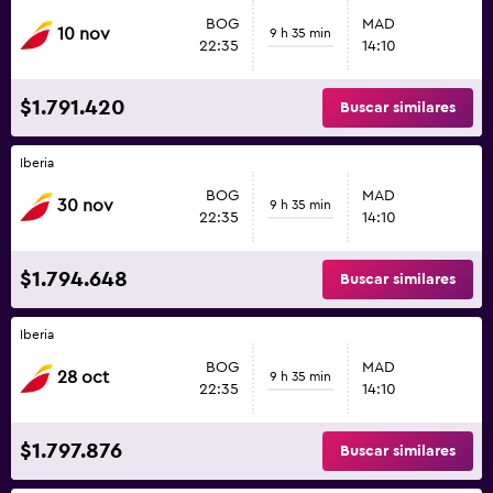
BOG
MAD
10 nov
9 h 35 min
22:35
14:10
$1.791.420
Buscar similares
Iberia
BOG
MAD
30 nov
9 h 35 min
22:35
14:10
$1.794.648
Buscar similares
Iberia
BOG
MAD
28 oct
9 h 35 min
22:35
14:10
$1.797.876
Buscar similares