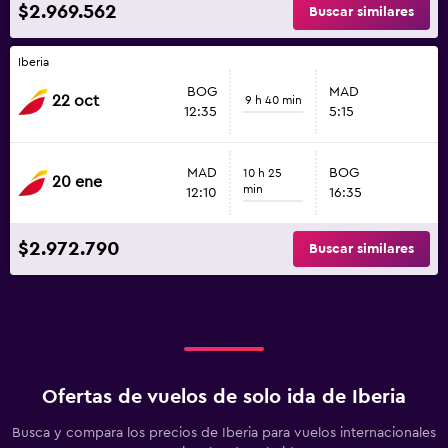
$2.969.562
Buscar similares
Iberia
BOG
MAD
22 oct
9 h 40 min
12:35
5:15
MAD
BOG
10 h 25
20 ene
min
12:10
16:35
$2.972.790
Buscar similares
Ofertas de vuelos de solo ida de Iberia
Busca y compara los precios de Iberia para vuelos internacionales