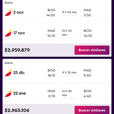
Iberia
BOG
MAD
2 nov
9 h 50 min
14:00
5:50
MAD
BOG
10 h 25
17 nov
min
12:10
16:35
$2.959.879
Buscar similares
Iberia
BOG
MAD
25 dic
9 h 35 min
18:15
9:50
MAD
BOG
10 h 30
22 ene
min
0:10
4:40
$2.963.106
Buscar similares