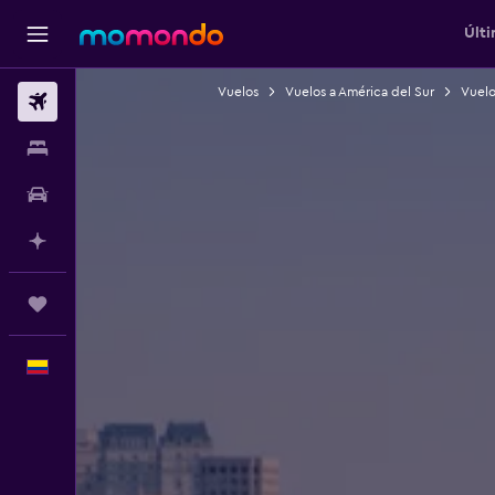
Últi
Vuelos
Vuelos a América del Sur
Vuelos
Vuelos
Alojamientos
Carros
Planifica con IA
Trips
Español