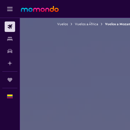
Vuelos
Vuelos a África
Vuelos a Moza
Vuelos
Alojamientos
Carros
Planifica con IA
Trips
Español