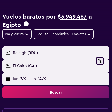
Vuelos baratos por
$3.949.467
a
Egipto
Ida y vuelta
1 adulto, Económica, 0 maletas
Raleigh (RDU)
El Cairo (CAI)
lun. 7/9
-
lun. 14/9
Buscar