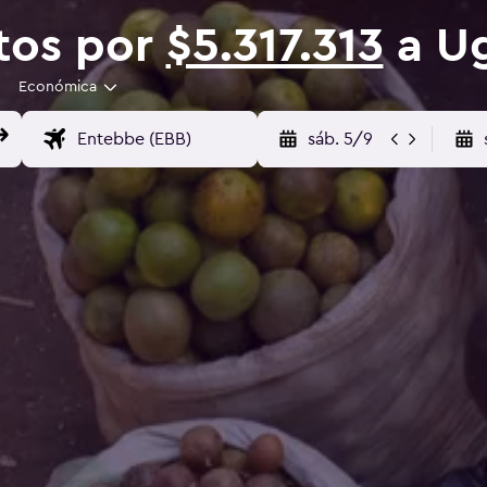
tos por
$5.317.313
a U
Económica
sáb. 5/9