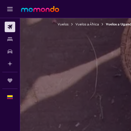
Vuelos
Vuelos a África
Vuelos a Ugan
Vuelos
Alojamientos
Carros
Planifica con IA
Trips
Español