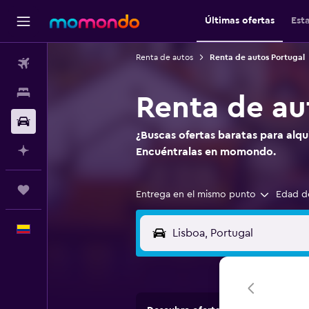
Últimas ofertas
Est
Renta de autos
Renta de autos Portugal
Vuelos
Alojamientos
Renta de au
Carros
¿Buscas ofertas baratas para alqu
Planifica con IA
Encuéntralas en momondo.
Trips
Entrega en el mismo punto
Edad d
Español