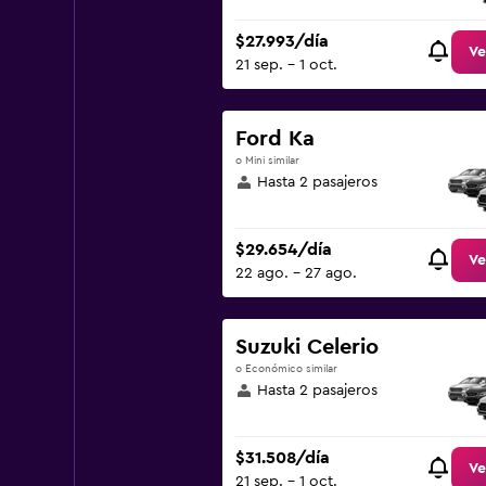
$27.993/día
Ve
21 sep. - 1 oct.
Ford Ka
o Mini similar
Hasta 2 pasajeros
$29.654/día
Ve
22 ago. - 27 ago.
Suzuki Celerio
o Económico similar
Hasta 2 pasajeros
$31.508/día
Ve
21 sep. - 1 oct.