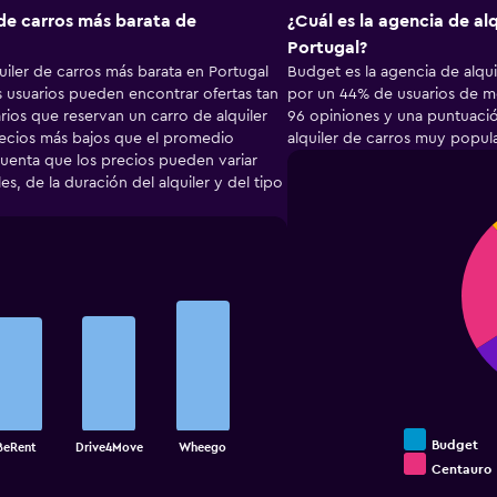
 de carros más barata de
¿Cuál es la agencia de al
Portugal?
iler de carros más barata en Portugal
Budget es la agencia de alqui
s usuarios pueden encontrar ofertas tan
por un 44% de usuarios de 
rios que reservan un carro de alquiler
96 opiniones y una puntuació
ecios más bajos que el promedio
alquiler de carros muy popular
cuenta que los precios pueden variar
, de la duración del alquiler y del tipo
Pie
Chart
graphic.
chart
with
4
slices.
Budget
BeRent
Drive4Move
Wheego
Centauro
End
of