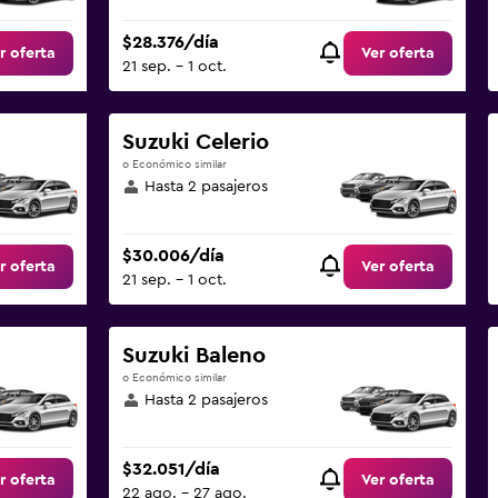
$28.376/día
r oferta
Ver oferta
21 sep. - 1 oct.
Suzuki Celerio
o Económico similar
Hasta 2 pasajeros
$30.006/día
r oferta
Ver oferta
21 sep. - 1 oct.
Suzuki Baleno
o Económico similar
Hasta 2 pasajeros
$32.051/día
r oferta
Ver oferta
22 ago. - 27 ago.