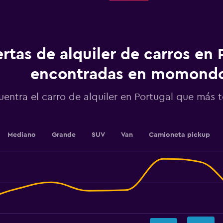
categories.
The
chart
has
1
rtas de alquiler de carros en 
Y
axis
displaying
encontradas en momond
values.
Range:
uentra el carro de alquiler en Portugal que más
0
to
75.
Mediano
Grande
SUV
Van
Camioneta pickup