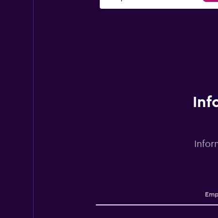
Inf
Infor
Emp