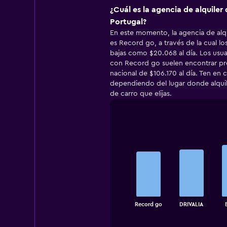
¿Cuál es la agencia de alquiler
Portugal?
En este momento, la agencia de alqu
es Record go, a través de la cual lo
bajas como $20.068 al día. Los usua
con Record go suelen encontrar pr
nacional de $106.170 al día. Ten en 
dependiendo del lugar donde alquiles
de carro que elijas.
Bar
Chart
graphic.
chart
with
5
bars.
The
chart
End
Record go
DRIVALIA
of
has
interactive
1
chart