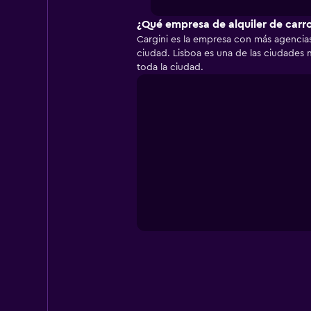
X
axis
¿Qué empresa de alquiler de carr
displaying
Cargini es la empresa con más agencias
categories.
ciudad. Lisboa es una de las ciudades m
Range:
toda la ciudad.
5
categories.
The
chart
has
1
Y
axis
displaying
values.
Range:
0
to
30000.