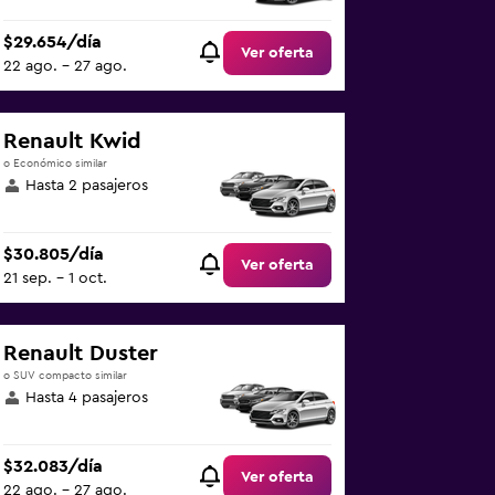
$29.654/día
Ver oferta
22 ago. - 27 ago.
Renault Kwid
o Económico similar
Hasta 2 pasajeros
$30.805/día
Ver oferta
21 sep. - 1 oct.
Renault Duster
o SUV compacto similar
Hasta 4 pasajeros
$32.083/día
Ver oferta
22 ago. - 27 ago.