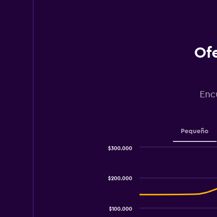
Ofe
Enc
Pequeño
$300.000
Combination
Chart
graphic.
chart
with
$200.000
2
data
series.
$100.000
The