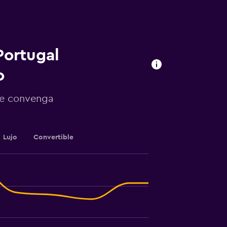
Portugal
o
 te convenga
Lujo
Convertible