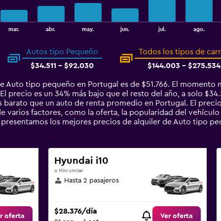
mar.
abr.
may.
jun.
jul.
ago.
Autos tipo Pequeño
Todos los tipos de car
$34.511 - $92.030
$144.003 - $275.534
e Auto tipo pequeño en Portugal es de $51.766. El momento m
l precio es un 34% más bajo que el resto del año, a solo $34.5
arato que un auto de renta promedio en Portugal. El precio
 varios factores, como la oferta, la popularidad del vehículo 
te presentamos los mejores precios de alquiler de Auto tipo 
Hyundai i10
o Mini similar
Hasta 2 pasajeros
$28.376/día
r oferta
Ver oferta