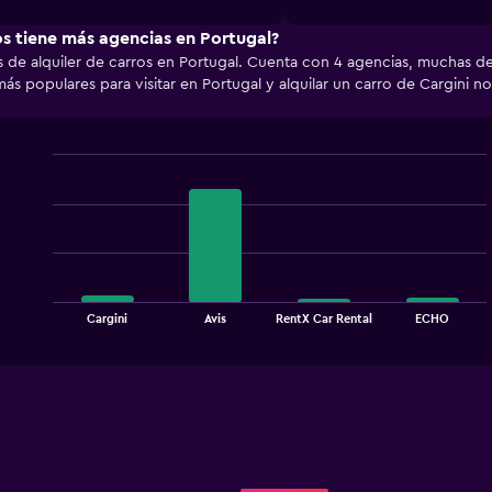
interactive
chart
os tiene más agencias en Portugal?
 de alquiler de carros en Portugal. Cuenta con 4 agencias, muchas de 
ás populares para visitar en Portugal y alquilar un carro de Cargini 
Bar
Chart
graphic.
chart
with
4
bars.
The
chart
End
Cargini
Avis
RentX Car Rental
ECHO
of
has
interactive
1
chart
X
axis
displaying
categories.
Range:
4