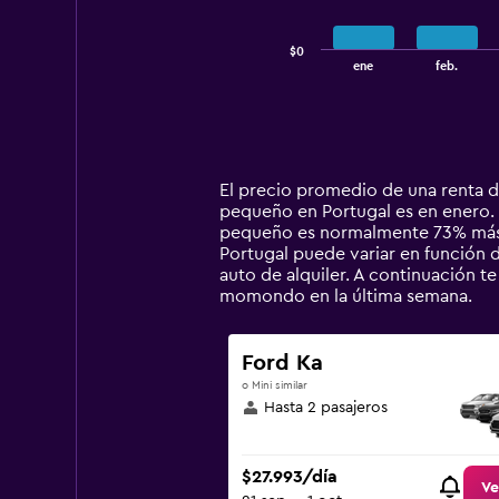
chart
has
$0
1
End
ene
feb.
of
X
interactive
axis
chart
displaying
categories.
Range:
14
El precio promedio de una renta d
categories.
pequeño en Portugal es en enero. E
The
pequeño es normalmente 73% más b
chart
Portugal puede variar en función de
has
auto de alquiler. A continuación 
1
momondo en la última semana.
Y
axis
displaying
Ford Ka
values.
o Mini similar
Range:
Hasta 2 pasajeros
0
to
300000.
$27.993/día
Ve