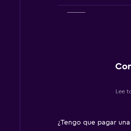
Thrifty
1 punto de alquiler
Avis
Con
1 punto de alquiler
Lee t
Free2Move
4 puntos de alquiler
¿Tengo que pagar una 