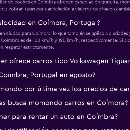
quiler de coches en Coímbra ofrecen cancelación gratuita. m
Ver precios
rtz cobran tasas por cancelación a viajeros que hacen cambios
velocidad en Coímbra, Portugal?
en ciudad para Coímbra, lo que también se aplica a ciudades 
n Coímbra es de 100 km/h y 120 km/h, respectivamente. Si al
Ver precios
en respetar estrictamente.
ler ofrece carros tipo Volkswagen Tigua
Coímbra, Portugal en agosto?
ondo por última vez los precios de ca
res busca momondo carros en Coímbra?
er para rentar un auto en Coímbra?