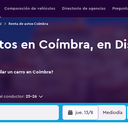
Comparación de vehículos
Directorio de agencias
Pregunt
l
Renta de autos Coímbra
tos en Coímbra, en Di
ilar un carro en Coímbra?
el conductor:
25-26
jue. 13/8
Mediodía