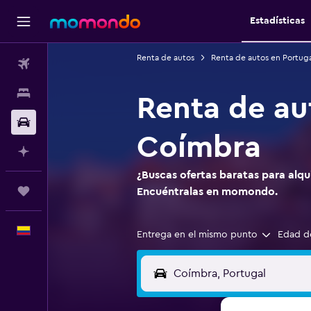
Estadísticas
Renta de autos
Renta de autos en Portuga
Vuelos
Alojamientos
Renta de au
Carros
Coímbra
Planifica con IA
¿Buscas ofertas baratas para alqu
Trips
Encuéntralas en momondo.
Español
Entrega en el mismo punto
Edad d