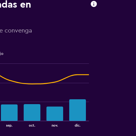
adas en
te convenga
jo
sep.
oct.
nov.
dic.