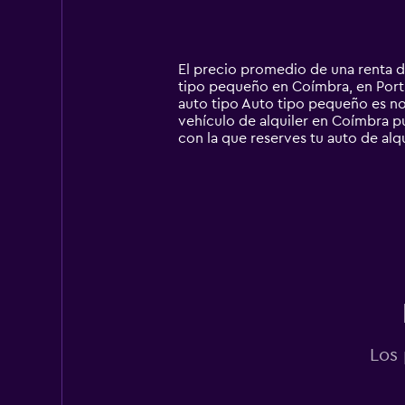
displaying
categories.
Range:
14
El precio promedio de una renta d
categories.
tipo pequeño en Coímbra, en Portug
The
auto tipo Auto tipo pequeño es n
chart
vehículo de alquiler en Coímbra pu
has
con la que reserves tu auto de alqu
1
Y
axis
displaying
values.
Range:
0
to
300000.
Los 