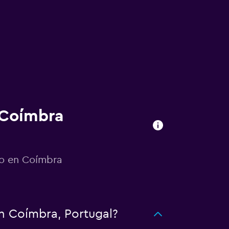
 Coímbra
ro en Coímbra
en Coímbra, Portugal?