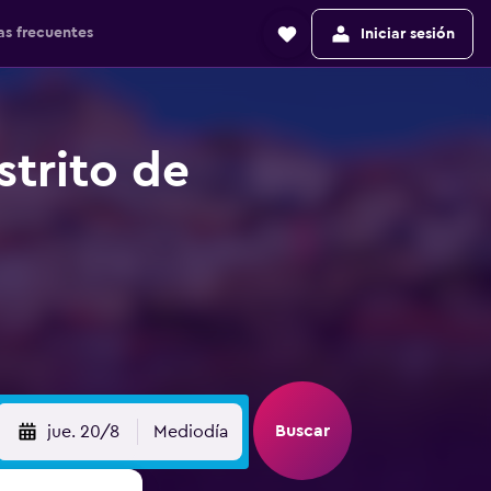
as frecuentes
Iniciar sesión
strito de
Buscar
jue. 20/8
Mediodía