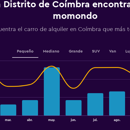
displaying
 Distrito de Coímbra encontr
values.
Range:
momondo
0
to
uentra el carro de alquiler en Coímbra que más 
75000.
Pequeño
Mediano
Grande
SUV
Van
Lu
mar.
abr.
may.
jun.
jul.
ago.