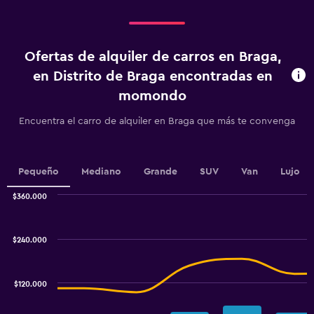
categories.
Range:
4
categories.
Ofertas de alquiler de carros en Braga,
The
chart
en Distrito de Braga encontradas en
has
momondo
1
Y
Encuentra el carro de alquiler en Braga que más te convenga
axis
displaying
values.
Range:
Pequeño
Mediano
Grande
SUV
Van
Lujo
0
to
$360.000
75000.
Combination
Chart
graphic.
chart
with
$240.000
2
data
series.
$120.000
The
chart