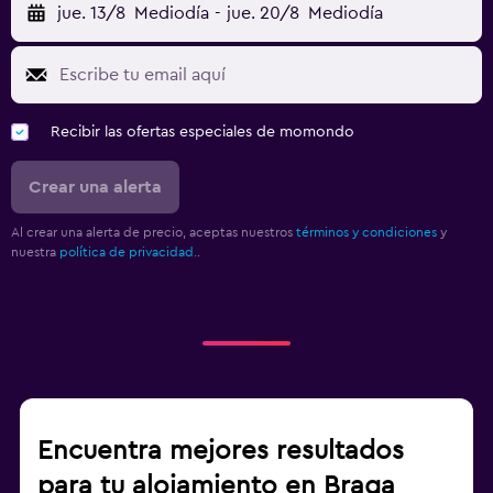
jue. 13/8
Mediodía
-
jue. 20/8
Mediodía
Recibir las ofertas especiales de momondo
Crear una alerta
Al crear una alerta de precio, aceptas nuestros
términos y condiciones
y
nuestra
política de privacidad.
.
Encuentra mejores resultados
para tu alojamiento en Braga