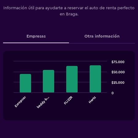
Información útil para ayudarte a reservar el auto de renta perfecto
en Braga.
Empresas
Otra información
$75.000
Bar
Chart
graphic.
chart
$50.000
with
4
$25.000
bars.
0
Europcar
keddy b…
FLIZZR
Hertz
The
chart
End
of
has
interactive
1
chart
X
axis
displaying