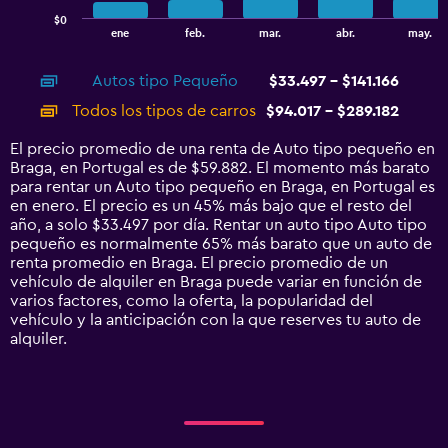
has
$0
1
End
ene
feb.
mar.
abr.
may.
of
X
interactive
axis
chart
Autos tipo Pequeño
$33.497 - $141.166
displaying
categories.
Todos los tipos de carros
$94.017 - $289.182
Range:
14
El precio promedio de una renta de Auto tipo pequeño en
categories.
Braga, en Portugal es de $59.882. El momento más barato
The
para rentar un Auto tipo pequeño en Braga, en Portugal es
chart
en enero. El precio es un 45% más bajo que el resto del
has
año, a solo $33.497 por día. Rentar un auto tipo Auto tipo
1
pequeño es normalmente 65% más barato que un auto de
Y
renta promedio en Braga. El precio promedio de un
axis
vehículo de alquiler en Braga puede variar en función de
displaying
varios factores, como la oferta, la popularidad del
values.
vehículo y la anticipación con la que reserves tu auto de
Range:
alquiler.
0
to
360000.