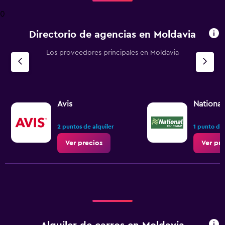
4
0
categories.
The
Directorio de agencias en Moldavia
chart
has
Los proveedores principales en Moldavia
1
Y
axis
displaying
values.
Range:
Avis
National
0
to
2 puntos de alquiler
1 punto de 
6.
Ver precios
Ver pr