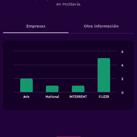
en Moldavia.
Empresas
Otra información
6
Bar
Chart
graphic.
chart
4
with
4
bars.
2
The
0
chart
End
Avis
National
INTERRENT
FLIZZR
of
has
interactive
1
chart
X
axis
displaying
categories.
Range: