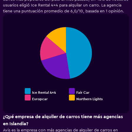
5
usuarios eligió Ice Rental 4x4 para alquilar un carro. La agencia
categories.
tiene una puntuación promedio de 6,0/10, basada en 1 opinión.
The
chart
has
1
Pie
Chart
Y
graphic.
chart
with
axis
4
displaying
slices.
values.
Range:
0
to
150000.
Ice Rental 4x4
Fair Car
Europcar
Northern Lights
End
of
interactive
chart
¿Qué empresa de alquiler de carros tiene más agencias
en Islandia?
Avis es la empresa con más agencias de alquiler de carros en