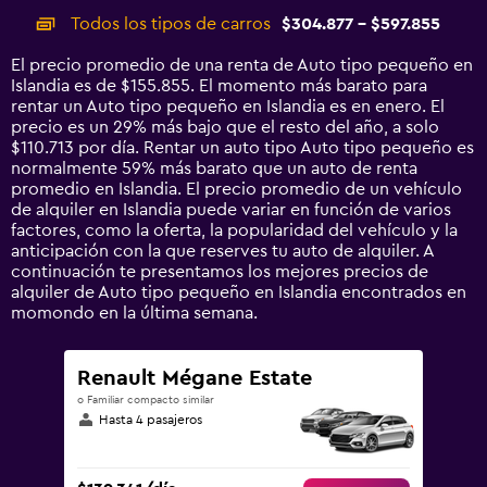
categories.
Todos los tipos de carros
$304.877 - $597.855
Range:
14
El precio promedio de una renta de Auto tipo pequeño en
categories.
Islandia es de $155.855. El momento más barato para
The
rentar un Auto tipo pequeño en Islandia es en enero. El
chart
precio es un 29% más bajo que el resto del año, a solo
has
$110.713 por día. Rentar un auto tipo Auto tipo pequeño es
1
normalmente 59% más barato que un auto de renta
Y
promedio en Islandia. El precio promedio de un vehículo
axis
de alquiler en Islandia puede variar en función de varios
displaying
factores, como la oferta, la popularidad del vehículo y la
values.
anticipación con la que reserves tu auto de alquiler. A
Range:
continuación te presentamos los mejores precios de
0
alquiler de Auto tipo pequeño en Islandia encontrados en
to
momondo en la última semana.
750000.
Renault Mégane Estate
o Familiar compacto similar
Hasta 4 pasajeros