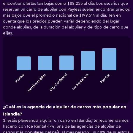
encontrar ofertas tan bajas como $88.255 al día. Los usuarios que
reservan un carro de alquiler con Payless suelen encontrar precios
más bajos que el promedio nacional de $199.514 al día. Ten en
cuenta que los precios pueden variar dependiendo del lugar
donde alquiles, de la duración del alquiler y del tipo de carro que
elijas.
Bar
Chart
graphic.
chart
with
5
bars.
Ice Rental 4x4
Fair Car
Payless
Northern Lights
City Car Rental
The
chart
End
of
has
interactive
1
chart
X
¿Cuál es la agencia de alquiler de carros más popular en
axis
Islandia?
displaying
Si estás planeando alquilar un carro en Islandia, te recomendamos
categories.
hacerlo con Ice Rental 4x4, una de las agencias de alquiler de
Range:
carros más populares del país. El mes pasado, un 48% de nuestros