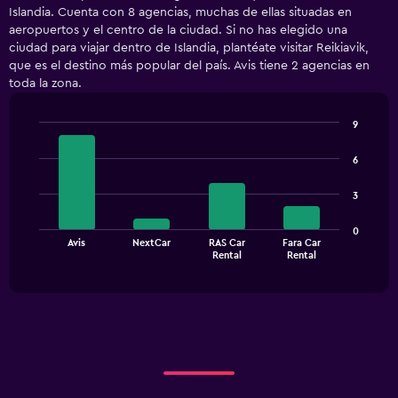
Islandia. Cuenta con 8 agencias, muchas de ellas situadas en
aeropuertos y el centro de la ciudad. Si no has elegido una
ciudad para viajar dentro de Islandia, plantéate visitar Reikiavik,
que es el destino más popular del país. Avis tiene 2 agencias en
toda la zona.
9
Bar
Chart
graphic.
chart
6
with
4
3
bars.
The
0
Avis
NextCar
RAS Car
Fara Car
chart
End
Rental
Rental
of
has
interactive
1
chart
X
axis
displaying
categories.
Range:
4