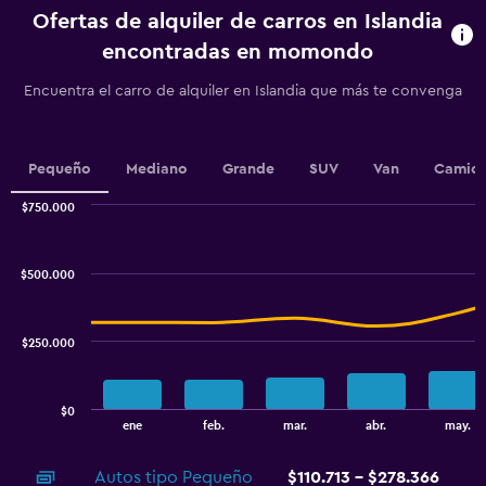
categories.
Ofertas de alquiler de carros en Islandia
The
chart
encontradas en momondo
has
1
Encuentra el carro de alquiler en Islandia que más te convenga
Y
axis
displaying
values.
Pequeño
Mediano
Grande
SUV
Van
Camion
Range:
0
$750.000
Combination
to
Chart
graphic.
chart
9.
with
$500.000
2
data
series.
$250.000
The
chart
has
$0
1
End
ene
feb.
mar.
abr.
may.
of
X
interactive
axis
chart
Autos tipo Pequeño
$110.713 - $278.366
displaying