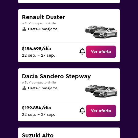
Renault Duster
o SUV compacto similar
Hasta 4 pasajeros
$186.695/día
Ver oferta
22 sep. - 27 sep.
Dacia Sandero Stepway
o SUV compacto similar
Hasta 4 pasajeros
$199.854/día
Ver oferta
22 sep. - 27 sep.
Suzuki Alto