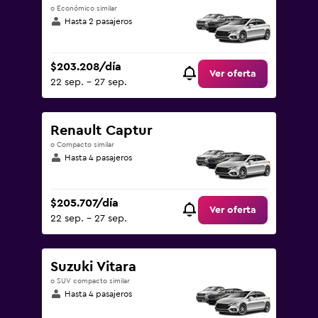
o Económico similar
Hasta 2 pasajeros
$203.208/día
Ver oferta
22 sep. - 27 sep.
Renault Captur
o Compacto similar
Hasta 4 pasajeros
$205.707/día
Ver oferta
22 sep. - 27 sep.
Suzuki Vitara
o SUV compacto similar
Hasta 4 pasajeros