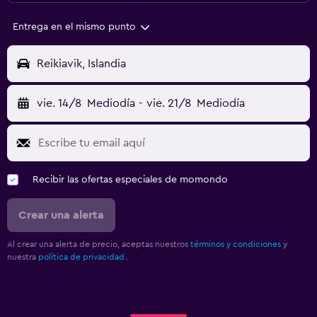
Entrega en el mismo punto
Reikiavik, Islandia
vie. 14/8
Mediodía
-
vie. 21/8
Mediodía
Recibir las ofertas especiales de momondo
Crear una alerta
Al crear una alerta de precio, aceptas nuestros
términos y condiciones
y
nuestra
política de privacidad.
.