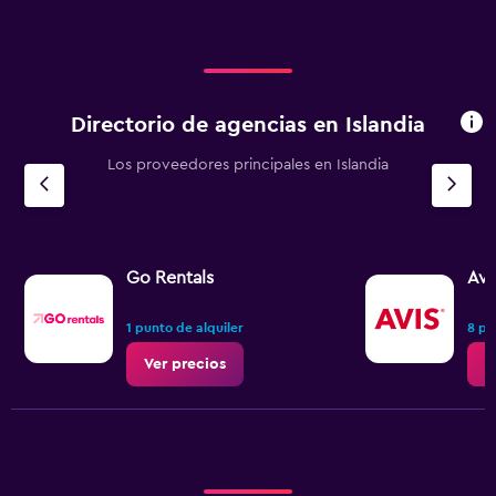
Directorio de agencias en Islandia
Los proveedores principales en Islandia
Go Rentals
Avi
1 punto de alquiler
8 pu
Ver precios
V