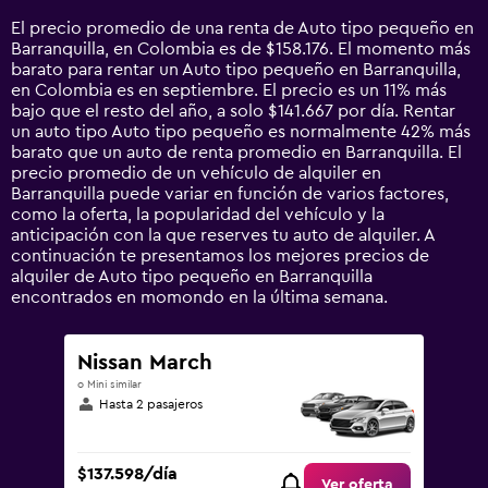
14
El precio promedio de una renta de Auto tipo pequeño en
categories.
Barranquilla, en Colombia es de $158.176. El momento más
The
barato para rentar un Auto tipo pequeño en Barranquilla,
chart
en Colombia es en septiembre. El precio es un 11% más
has
bajo que el resto del año, a solo $141.667 por día. Rentar
1
un auto tipo Auto tipo pequeño es normalmente 42% más
Y
barato que un auto de renta promedio en Barranquilla. El
axis
precio promedio de un vehículo de alquiler en
displaying
Barranquilla puede variar en función de varios factores,
values.
como la oferta, la popularidad del vehículo y la
Range:
anticipación con la que reserves tu auto de alquiler. A
0
continuación te presentamos los mejores precios de
to
alquiler de Auto tipo pequeño en Barranquilla
360000.
encontrados en momondo en la última semana.
Nissan March
o Mini similar
Hasta 2 pasajeros
$137.598/día
Ver oferta