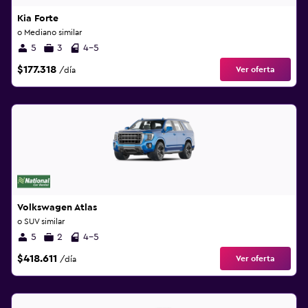
Kia Forte
o Mediano similar
5
3
4-5
$177.318
Ver oferta
/día
Volkswagen Atlas
o SUV similar
5
2
4-5
$418.611
Ver oferta
/día