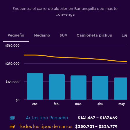
Y
Encuentra el carro de alquiler en Barranquilla que más te
axis
convenga
displaying
values.
Range:
0
Pequeño
Mediano
SUV
Camioneta pickup
Lujo
to
180000.
$360.000
Combination
Chart
graphic.
chart
with
$240.000
2
data
series.
$120.000
The
chart
has
$0
1
End
ene
feb.
mar.
abr.
may.
of
X
interactive
axis
chart
Autos tipo Pequeño
$141.667 - $187.469
displaying
categories.
Todos los tipos de carros
$250.701 - $324.779
Range: