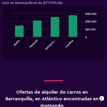
auto en Barranquilla es de $177.095/día.
$180.000
Bar
Chart
graphic.
$120.000
chart
with
4
$60.000
bars.
0
Alamo
National
Enterpris…
Localiza
The
chart
End
of
has
interactive
1
chart
X
axis
displaying
categories.
Range:
4
categories.
Ofertas de alquiler de carros en
The
chart
Barranquilla, en Atlántico encontradas en
has
momondo
1