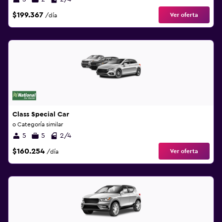
$199.367
Ver oferta
/día
Class Special Car
o Categoría similar
5
5
2/4
$160.254
Ver oferta
/día