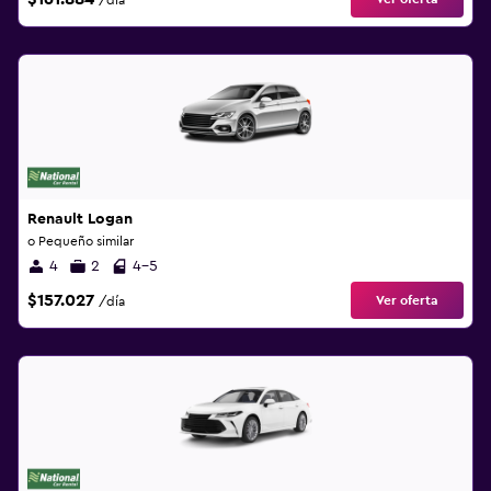
/día
Renault Logan
o Pequeño similar
4
2
4-5
$157.027
Ver oferta
/día