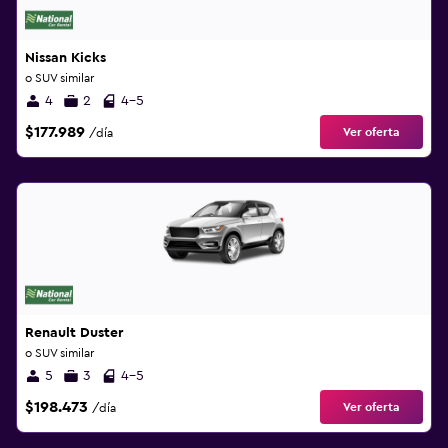
Nissan Kicks
o SUV similar
4
2
4-5
$177.989
Ver oferta
/día
Renault Duster
o SUV similar
5
3
4-5
$198.473
Ver oferta
/día