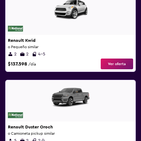
Renault Kwid
o Pequeño similar
2
2
4-5
$137.598
Ver oferta
/día
Renault Duster Oroch
o Camioneta pickup similar
5
2
2/4