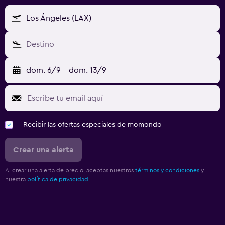
Los Ángeles (LAX)
Destino
dom. 6/9
-
dom. 13/9
Recibir las ofertas especiales de momondo
Crear una alerta
Al crear una alerta de precio, aceptas nuestros
términos y condiciones
y
nuestra
política de privacidad.
.