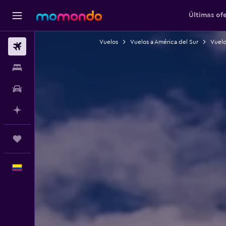
Últimas of
Vuelos
Vuelos a América del Sur
Vuelo
Vuelos
Alojamientos
Carros
Planifica con IA
Trips
Español