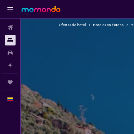
Ofertas de hotel
Hoteles en Europa
Ho
Vuelos
Alojamientos
Carros
Planifica con IA
Trips
Español