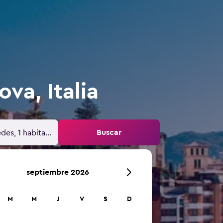
va, Italia
Buscar
des, 1 habitación
septiembre 2026
M
M
J
V
S
D