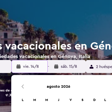
 vacacionales en Géno
iedades vacacionales en Génova, Italia
vie. 14/8
-
sáb. 15/8
2 huéspe
agosto 2026
s de opciones de hoteles y alojamientos.
L
M
M
J
V
S
D
L