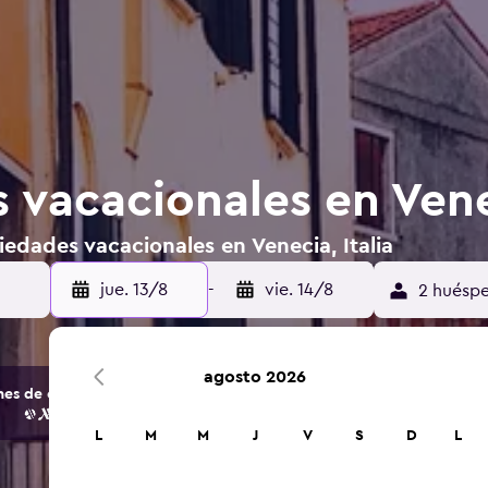
vacacionales en Venec
edades vacacionales en Venecia, Italia
jue. 13/8
-
vie. 14/8
2 huéspe
agosto 2026
s de opciones de hoteles y alojamientos.
L
M
M
J
V
S
D
L