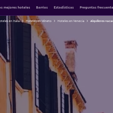
os mejores hoteles
Barrios
Estadísticas
Preguntas frecuent
teles en Italia
Hoteles en Véneto
Hoteles en Venecia
Alquileres vaca