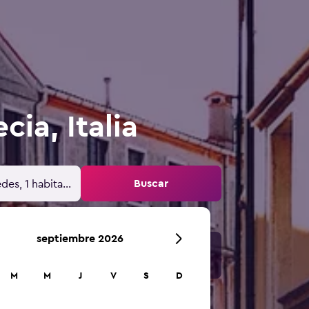
ia, Italia
Buscar
des, 1 habitación
septiembre 2026
M
M
J
V
S
D