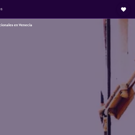
es
cionales en Venecia