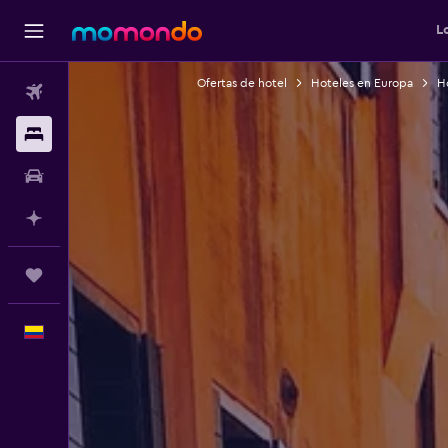
L
Ofertas de hotel
Hoteles en Europa
Ho
Vuelos
Alojamientos
Carros
Planifica con IA
Trips
Español