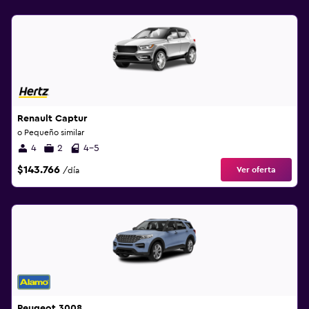
Renault Captur
o Pequeño similar
4
2
4-5
$143.766
Ver oferta
/día
Peugeot 3008