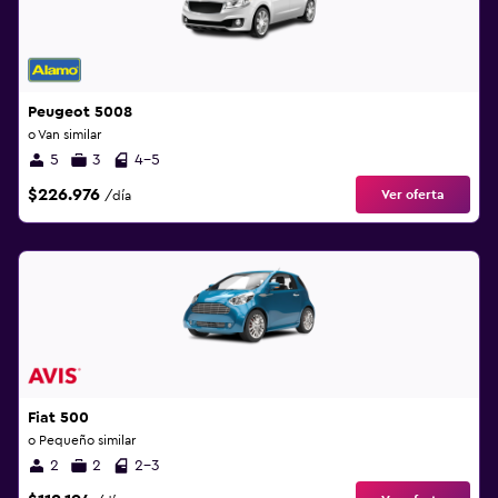
Peugeot 5008
o Van similar
5
3
4-5
$226.976
Ver oferta
/día
Fiat 500
o Pequeño similar
2
2
2-3