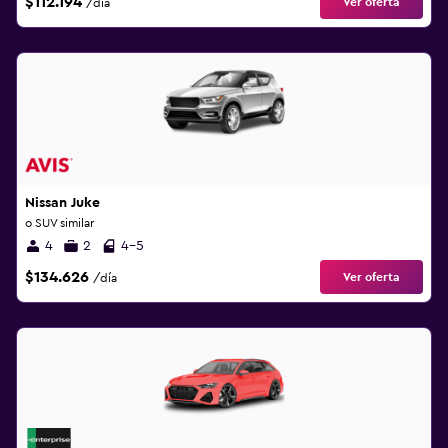
$112.194
Ver oferta
/día
Nissan Juke
o SUV similar
4
2
4-5
$134.626
Ver oferta
/día