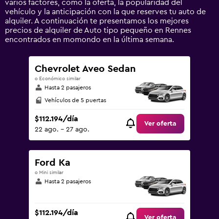
varios factores, como la oferta, la popularidad del
values.
vehículo y la anticipación con la que reserves tu auto de
Range:
alquiler. A continuación te presentamos los mejores
0
precios de alquiler de Auto tipo pequeño en Rennes
to
encontrados en momondo en la última semana.
300000.
Chevrolet Aveo Sedan
o Económico similar
Hasta 2 pasajeros
Vehículos de 5 puertas
$112.194/día
Ver oferta
22 ago. - 27 ago.
Ford Ka
o Mini similar
Hasta 2 pasajeros
$112.194/día
Ver oferta