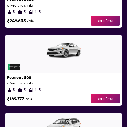
o Mediano similar
5
3
4-5
$249.633
Ver oferta
/día
Peugeot 508
o Mediano similar
5
3
4-5
$169.777
Ver oferta
/día