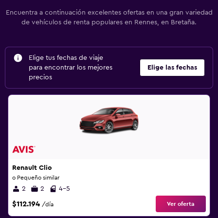
Encuentra a continuación excelentes ofertas en una gran variedad
de vehículos de renta populares en Rennes, en Bretaña.
Elige tus fechas de viaje
para encontrar los mejores
Elige las fechas
precios
Renault Clio
o Pequeño similar
2
2
4-5
$112.194
Ver oferta
/día