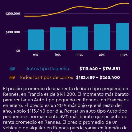
Combination
to
Chart
graphic.
chart
2.4.
with
$200.000
2
data
series.
$100.000
The
chart
has
$0
1
End
ene
feb.
mar.
abr.
may.
of
X
interactive
axis
chart
Autos tipo Pequeño
$113.440 - $176.551
displaying
categories.
Todos los tipos de carros
$183.489 - $263.400
Range:
14
El precio promedio de una renta de Auto tipo pequeño en
categories.
Rennes, en Francia es de $141.200. El momento más barato
The
para rentar un Auto tipo pequeño en Rennes, en Francia es
chart
en enero. El precio es un 20% más bajo que el resto del
has
año, a solo $113.440 por día. Rentar un auto tipo Auto tipo
1
pequeño es normalmente 39% más barato que un auto de
Y
renta promedio en Rennes. El precio promedio de un
axis
vehículo de alquiler en Rennes puede variar en función de
displaying