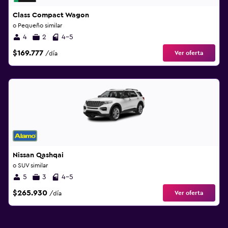
Class Compact Wagon
o Pequeño similar
4
2
4-5
$169.777
Ver oferta
/día
Nissan Qashqai
o SUV similar
5
3
4-5
$265.930
Ver oferta
/día