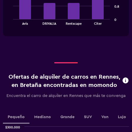
bars.
0.8
The
0
chart
End
Avis
DRIVALIA
Rentscape
Citer
of
has
interactive
1
chart
X
axis
displaying
categories.
Range:
4
categories.
Ofertas de alquiler de carros en Rennes,
The
chart
en Bretaña encontradas en momondo
has
1
Encuentra el carro de alquiler en Rennes que más te convenga
Y
axis
displaying
values.
Pequeño
Mediano
Grande
SUV
Van
Lujo
Range:
0
$300.000