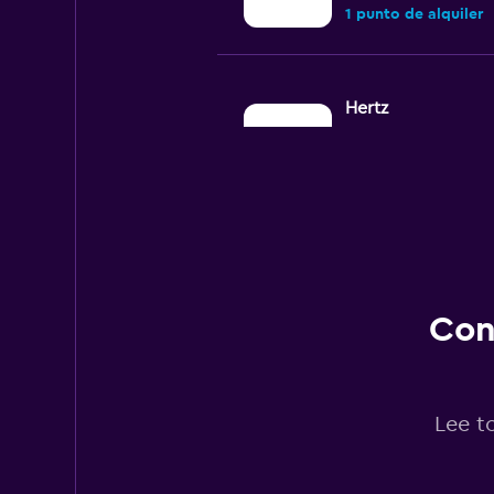
1 punto de alquiler
Hertz
Aceptable
6,6
8 opiniones
2 puntos de alquiler
Budget
Con
Aceptable
6,0
4 opiniones
2 puntos de alquiler
Lee t
Avis