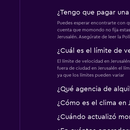
Mediocre
4,7
¿Tengo que pagar una t
4 opiniones
1 punto de alquiler
Puedes esperar encontrarte con que
cuenta que momondo no fija estas 
Jerusalén. Asegúrate de leer la Po
Thrifty
¿Cuál es el límite de v
Mediocre
4,6
El límite de velocidad en Jerusalén
3 opiniones
fuera de ciudad en Jerusalén el lí
1 punto de alquiler
ya que los límites pueden variar
¿Qué agencia de alquil
U-Save
¿Cómo es el clima en J
1 punto de alquiler
¿Cuándo actualizó mom