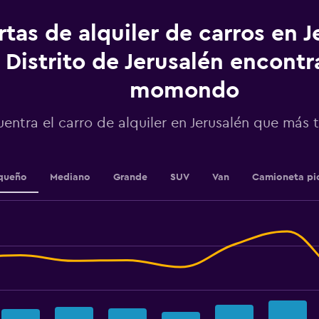
has
1
rtas de alquiler de carros en J
Y
axis
displaying
 Distrito de Jerusalén encont
values.
Range:
momondo
0
to
entra el carro de alquiler en Jerusalén que más
120000.
queño
Mediano
Grande
SUV
Van
Camioneta pi