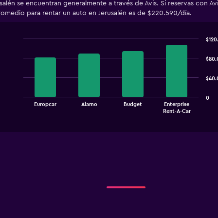
salén se encuentran generalmente a través de Avis. Si reservas con Av
romedio para rentar un auto en Jerusalén es de $220.590/día.
$120
Bar
Chart
graphic.
chart
$80.
with
4
$40.
bars.
The
0
Europcar
Alamo
Budget
Enterprise
chart
End
Rent-A-Car
of
has
interactive
1
chart
X
axis
displaying
categories.
Range:
4
categories.
The
chart