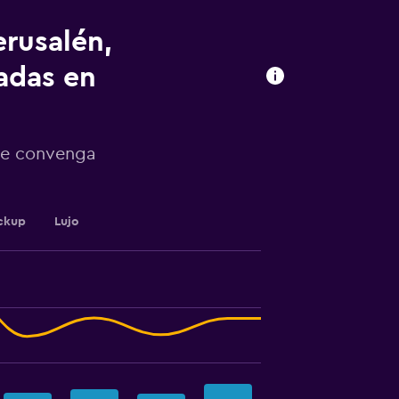
erusalén,
radas en
 te convenga
ckup
Lujo