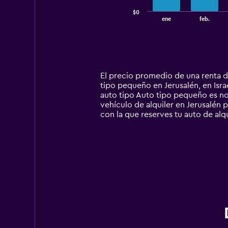
has
$0
1
End
ene
feb.
of
X
interactive
axis
chart
displaying
categories.
Range:
14
El precio promedio de una renta d
categories.
tipo pequeño en Jerusalén, en Isra
The
auto tipo Auto tipo pequeño es n
chart
vehículo de alquiler en Jerusalén p
has
con la que reserves tu auto de alqu
1
Y
axis
displaying
values.
Range:
0
to
750000.