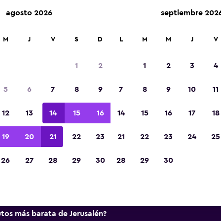
agosto 2026
septiembre 202
lquiler en más de 70.000 ubicaciones con momondo.
M
J
V
S
D
L
M
M
J
V
1
2
1
2
3
4
ormación y tendencias de los 
5
6
7
8
9
7
8
9
10
11
renta en Jerusalén
12
13
14
15
16
14
15
16
17
18
mación útil para ayudarte a reservar el auto de r
19
20
21
22
23
21
22
23
24
25
en Jerusalén.
26
27
28
29
30
28
29
30
resas
utos más barata de Jerusalén?