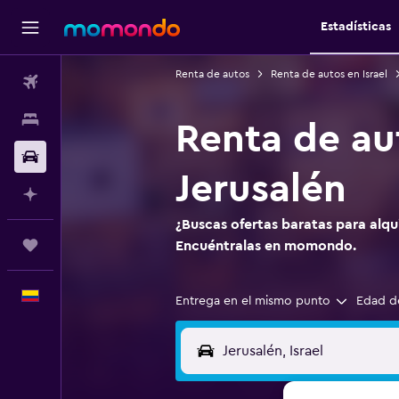
Estadísticas
Renta de autos
Renta de autos en Israel
Vuelos
Alojamientos
Renta de aut
Carros
Jerusalén
Planifica con IA
¿Buscas ofertas baratas para alqui
Trips
Encuéntralas en momondo.
Español
Entrega en el mismo punto
Edad d