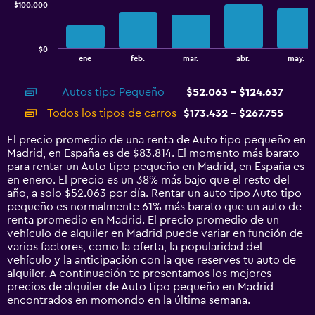
$100.000
The
chart
has
$0
1
End
ene
feb.
mar.
abr.
may.
of
X
interactive
axis
chart
Autos tipo Pequeño
$52.063 - $124.637
displaying
categories.
Todos los tipos de carros
$173.432 - $267.755
Range:
14
El precio promedio de una renta de Auto tipo pequeño en
categories.
Madrid, en España es de $83.814. El momento más barato
The
para rentar un Auto tipo pequeño en Madrid, en España es
chart
en enero. El precio es un 38% más bajo que el resto del
has
año, a solo $52.063 por día. Rentar un auto tipo Auto tipo
1
pequeño es normalmente 61% más barato que un auto de
Y
renta promedio en Madrid. El precio promedio de un
axis
vehículo de alquiler en Madrid puede variar en función de
displaying
varios factores, como la oferta, la popularidad del
values.
vehículo y la anticipación con la que reserves tu auto de
Range:
alquiler. A continuación te presentamos los mejores
0
precios de alquiler de Auto tipo pequeño en Madrid
to
encontrados en momondo en la última semana.
300000.