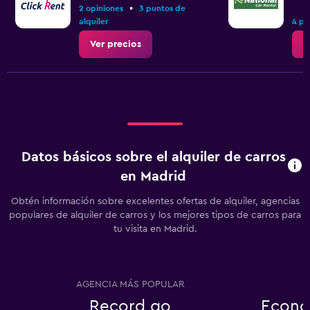
•
2 opiniones
3 puntos de
alquiler
4 pu
Ver precios
V
Datos básicos sobre el alquiler de carros
en Madrid
Obtén información sobre excelentes ofertas de alquiler, agencias
populares de alquiler de carros y los mejores tipos de carros para
tu visita en Madrid.
AGENCIA MÁS POPULAR
Record go
Econó