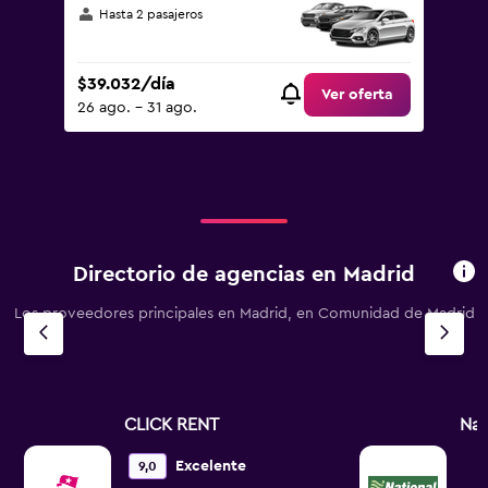
Hasta 2 pasajeros
$39.032/día
Ver oferta
26 ago. - 31 ago.
Directorio de agencias en Madrid
Los proveedores principales en Madrid, en Comunidad de Madrid
CLICK RENT
Nat
Excelente
9,0