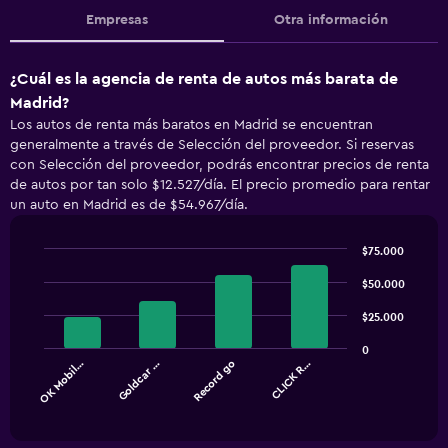
Empresas
Otra información
¿Cuál es la agencia de renta de autos más barata de
Madrid?
Los autos de renta más baratos en Madrid se encuentran
generalmente a través de Selección del proveedor. Si reservas
con Selección del proveedor, podrás encontrar precios de renta
de autos por tan solo $12.527/día. El precio promedio para rentar
un auto en Madrid es de $54.967/día.
$75.000
Bar
Chart
graphic.
chart
$50.000
with
4
$25.000
bars.
0
OK Mobil…
Goldcar …
Record go
CLICK R…
The
chart
End
of
has
interactive
1
chart