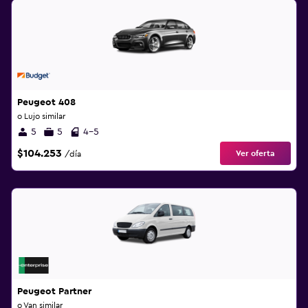
Peugeot 408
o Lujo similar
5
5
4-5
$104.253
Ver oferta
/día
Peugeot Partner
o Van similar