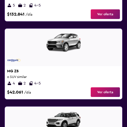
5
2
4-5
$132.841
Ver oferta
/día
MG ZS
o SUV similar
4
2
4-5
$42.061
Ver oferta
/día