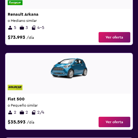
Renault Arkana
o Mediano similar
5
3
4-5
$73.993
Ver oferta
/día
Fiat 500
o Pequeño similar
2
2
2/4
$35.593
Ver oferta
/día