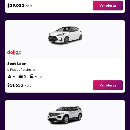
$39.032
Ver oferta
/día
Seat Leon
o Pequeño similar
4
2
4-5
$51.653
Ver oferta
/día