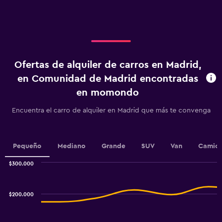
X
axis
displaying
categories.
Range:
4
categories.
Ofertas de alquiler de carros en Madrid,
The
chart
en Comunidad de Madrid encontradas
has
en momondo
1
Y
Encuentra el carro de alquiler en Madrid que más te convenga
axis
displaying
values.
Range:
Pequeño
Mediano
Grande
SUV
Van
Camion
0
to
$300.000
75000.
Combination
Chart
graphic.
chart
with
$200.000
2
data
series.