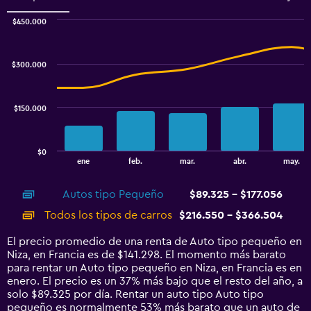
0
to
$450.000
4.5.
Combination
Chart
graphic.
chart
with
$300.000
2
data
series.
$150.000
The
chart
has
$0
1
End
ene
feb.
mar.
abr.
may.
of
X
interactive
axis
chart
Autos tipo Pequeño
$89.325 - $177.056
displaying
categories.
Todos los tipos de carros
$216.550 - $366.504
Range:
14
El precio promedio de una renta de Auto tipo pequeño en
categories.
Niza, en Francia es de $141.298. El momento más barato
The
para rentar un Auto tipo pequeño en Niza, en Francia es en
chart
enero. El precio es un 37% más bajo que el resto del año, a
has
solo $89.325 por día. Rentar un auto tipo Auto tipo
1
pequeño es normalmente 53% más barato que un auto de