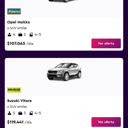
Opel Mokka
o SUV similar
4
2
4-5
$107.063
Ver oferta
/día
Suzuki Vitara
o SUV similar
5
3
4-5
$119.441
Ver oferta
/día