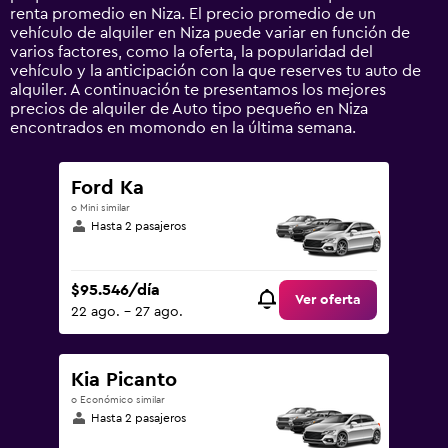
Y
renta promedio en Niza. El precio promedio de un
axis
vehículo de alquiler en Niza puede variar en función de
displaying
varios factores, como la oferta, la popularidad del
values.
vehículo y la anticipación con la que reserves tu auto de
Range:
alquiler. A continuación te presentamos los mejores
0
precios de alquiler de Auto tipo pequeño en Niza
to
encontrados en momondo en la última semana.
450000.
Ford Ka
o Mini similar
Hasta 2 pasajeros
$95.546/día
Ver oferta
22 ago. - 27 ago.
Kia Picanto
o Económico similar
Hasta 2 pasajeros