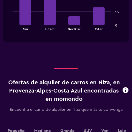
with
1
4
bars.
Y
1.5
axis
The
displaying
0
chart
values.
End
Avis
Lutam
NextCar
Citer
of
has
Range:
interactive
1
0
chart
X
to
axis
1200000.
displaying
categories.
Range:
4
categories.
Ofertas de alquiler de carros en Niza, en
The
chart
Provenza-Alpes-Costa Azul encontradas
has
en momondo
1
Y
Encuentra el carro de alquiler en Niza que más te convenga
axis
displaying
values.
Range:
Pequeño
Mediano
Grande
SUV
Van
Lujo