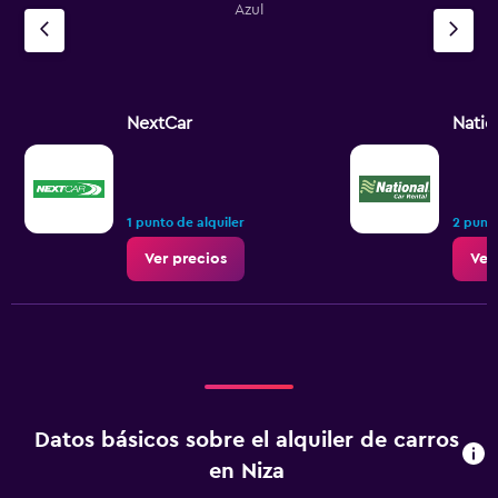
Azul
NextCar
Natio
1 punto de alquiler
2 punto
Ver precios
Ver
Datos básicos sobre el alquiler de carros
en Niza