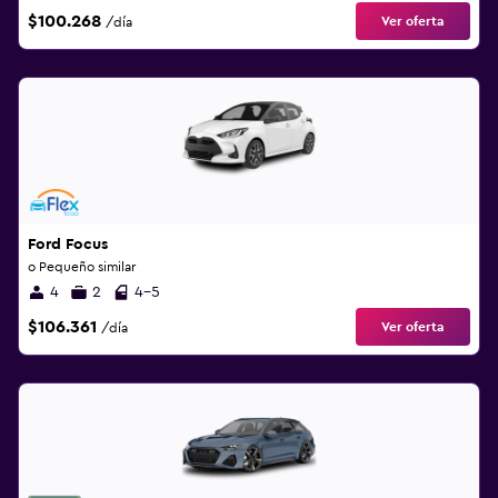
$100.268
Ver oferta
/día
Ford Focus
o Pequeño similar
4
2
4-5
$106.361
Ver oferta
/día