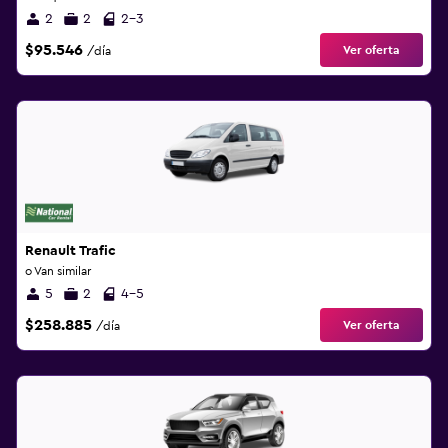
2
2
2-3
$95.546
Ver oferta
/día
Renault Trafic
o Van similar
5
2
4-5
$258.885
Ver oferta
/día