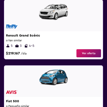
Renault Grand Scénic
o Van similar
5
3
4-5
$219.167
Ver oferta
/día
Fiat 500
o Pequeño similar