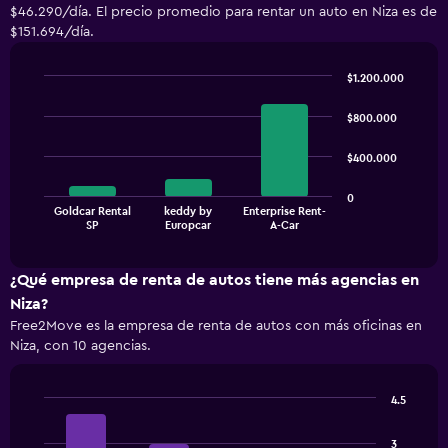
$46.290/día. El precio promedio para rentar un auto en Niza es de
$151.694/día.
$1.200.000
Bar
Chart
graphic.
chart
$800.000
with
3
$400.000
bars.
The
0
Goldcar Rental
keddy by
Enterprise Rent-
chart
End
SP
Europcar
A-Car
of
has
interactive
1
chart
X
¿Qué empresa de renta de autos tiene más agencias en
axis
Niza?
displaying
Free2Move es la empresa de renta de autos con más oficinas en
categories.
Niza, con 10 agencias.
Range:
3
categories.
4.5
The
Bar
Chart
chart
graphic.
chart
has
3