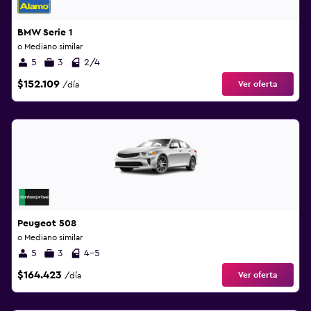
BMW Serie 1
o Mediano similar
5
3
2/4
$152.109
Ver oferta
/día
Peugeot 508
o Mediano similar
5
3
4-5
$164.423
Ver oferta
/día