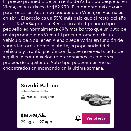
El precio promedio de una renta de Auto tipo pequeño en
categories.
Viena, en Austria es de $82.230. El momento más barato
The
para rentar un Auto tipo pequeño en Viena, en Austria es
chart
en abril. El precio es un 35% más bajo que el resto del año,
has
a solo $53.684 por día. Rentar un auto tipo Auto tipo
1
pequeño es normalmente 69% más barato que un auto de
Y
renta promedio en Viena. El precio promedio de un
axis
vehículo de alquiler en Viena puede variar en función de
displaying
varios factores, como la oferta, la popularidad del
values.
vehículo y la anticipación con la que reserves tu auto de
Range:
alquiler. A continuación te presentamos los mejores
0
precios de alquiler de Auto tipo pequeño en Viena
to
encontrados en momondo en la última semana.
360000.
Suzuki Baleno
o Económico similar
Hasta 2 pasajeros
$56.496/día
Ver oferta
22 ago. - 27 ago.