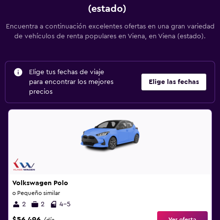
(estado)
Encuentra a continuación excelentes ofertas en una gran variedad
de vehículos de renta populares en Viena, en Viena (estado).
Elige tus fechas de viaje
para encontrar los mejores
Elige las fechas
precios
Volkswagen Polo
o Pequeño similar
2
2
4-5
$56.496
Ver oferta