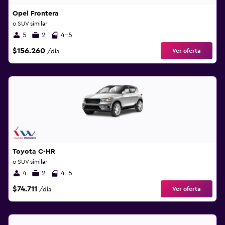
Opel Frontera
o SUV similar
5
2
4-5
$156.260
Ver oferta
/día
Toyota C-HR
o SUV similar
4
2
4-5
$74.711
Ver oferta
/día