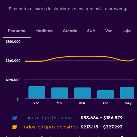
has
1
Encuentra el carro de alquiler en Viena que más te convenga
Y
axis
displaying
values.
Pequeño
Mediano
Grande
SUV
Van
Lujo
Range:
0
$360.000
Combination
to
Chart
graphic.
chart
4.5.
with
$240.000
2
data
series.
$120.000
The
chart
has
$0
1
End
ene
feb.
mar.
abr.
may.
of
X
interactive
axis
chart
Autos tipo Pequeño
$53.684 - $156.579
displaying
categories.
Todos los tipos de carros
$213.115 - $327.293
Range:
14