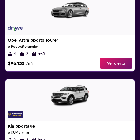
Opel Astra Sports Tourer
o Pequeño similar
4
2
4-5
$96.153
Ver oferta
/día
Kia Sportage
o SUV similar
5
3
4-5