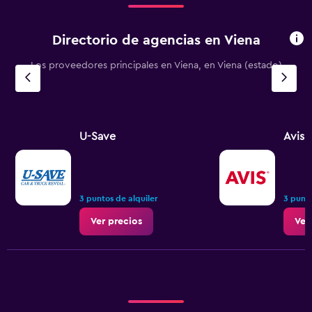
Directorio de agencias en Viena
Los proveedores principales en Viena, en Viena (estado)
U-Save
Avis
3 puntos de alquiler
3 punto
Ver precios
Ver