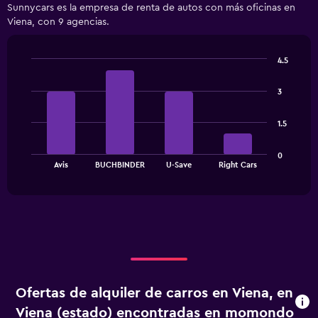
Sunnycars es la empresa de renta de autos con más oficinas en
categories.
Viena, con 9 agencias.
Range:
3
categories.
4.5
The
Bar
Chart
chart
graphic.
chart
has
3
with
1
4
bars.
Y
1.5
axis
The
displaying
0
chart
values.
End
Avis
BUCHBINDER
U-Save
Right Cars
of
has
Range:
interactive
1
0
chart
X
to
axis
450000.
displaying
categories.
Range:
4
categories.
Ofertas de alquiler de carros en Viena, en
The
chart
Viena (estado) encontradas en momondo