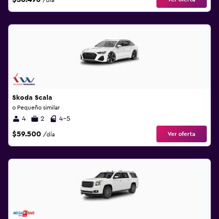
/día
Skoda Scala
o Pequeño similar
4
2
4-5
$59.500
Ver oferta
/día