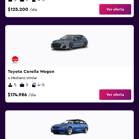
$125.200
Ver oferta
/día
Toyota Corolla Wagon
o Mediano similar
5
3
4-5
$174.986
Ver oferta
/día