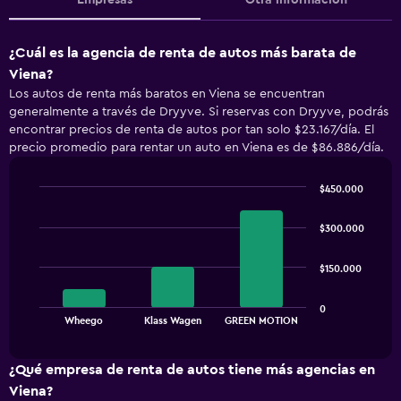
Empresas
Otra información
¿Cuál es la agencia de renta de autos más barata de
Viena?
Los autos de renta más baratos en Viena se encuentran
generalmente a través de Dryyve. Si reservas con Dryyve, podrás
encontrar precios de renta de autos por tan solo $23.167/día. El
precio promedio para rentar un auto en Viena es de $86.886/día.
$450.000
Bar
Chart
graphic.
chart
$300.000
with
3
bars.
$150.000
The
0
chart
End
Wheego
Klass Wagen
GREEN MOTION
of
has
interactive
1
chart
X
¿Qué empresa de renta de autos tiene más agencias en
axis
Viena?
displaying