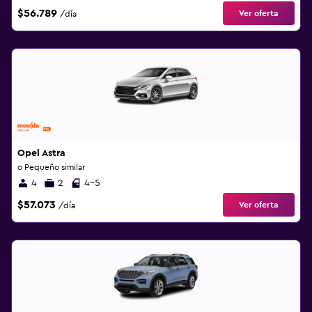
$56.789
Ver oferta
/día
Opel Astra
o Pequeño similar
4
2
4-5
$57.073
Ver oferta
/día