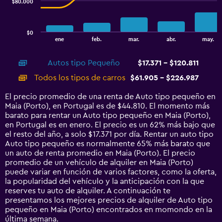
$80.000
The
chart
has
$0
1
End
ene
feb.
mar.
abr.
may.
of
X
interactive
axis
chart
Autos tipo Pequeño
$17.371 - $120.811
displaying
categories.
Todos los tipos de carros
$61.905 - $226.987
Range:
14
El precio promedio de una renta de Auto tipo pequeño en
categories.
Maia (Porto), en Portugal es de $44.810. El momento más
The
barato para rentar un Auto tipo pequeño en Maia (Porto),
chart
en Portugal es en enero. El precio es un 62% más bajo que
has
el resto del año, a solo $17.371 por día. Rentar un auto tipo
1
Auto tipo pequeño es normalmente 65% más barato que
Y
un auto de renta promedio en Maia (Porto). El precio
axis
promedio de un vehículo de alquiler en Maia (Porto)
displaying
puede variar en función de varios factores, como la oferta,
values.
la popularidad del vehículo y la anticipación con la que
Range:
reserves tu auto de alquiler. A continuación te
0
presentamos los mejores precios de alquiler de Auto tipo
to
pequeño en Maia (Porto) encontrados en momondo en la
240000.
última semana.