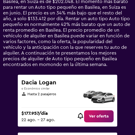
Basilea, en Suiza es de $202.048. El momento más barato
The
para rentar un Auto tipo pequeño en Basilea, en Suiza es
chart
en junio. El precio es un 34% más bajo que el resto del
has
año, a solo $133.412 por día. Rentar un auto tipo Auto tipo
1
pequeño es normalmente 42% más barato que un auto de
Y
renta promedio en Basilea. El precio promedio de un
axis
vehículo de alquiler en Basilea puede variar en función de
displaying
varios factores, como la oferta, la popularidad del
values.
vehículo y la anticipación con la que reserves tu auto de
Range:
alquiler. A continuación te presentamos los mejores
0
precios de alquiler de Auto tipo pequeño en Basilea
to
encontrados en momondo en la última semana.
600000.
Dacia Logan
o Económico similar
Hasta 2 pasajeros
$177.957/día
Ver oferta
22 ago. - 27 ago.