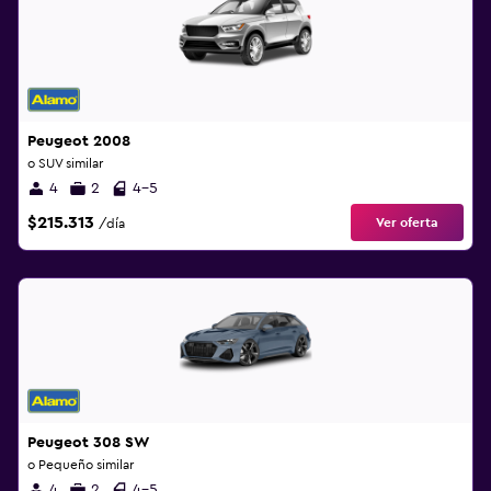
Peugeot 2008
o SUV similar
4
2
4-5
$215.313
Ver oferta
/día
Peugeot 308 SW
o Pequeño similar
4
2
4-5