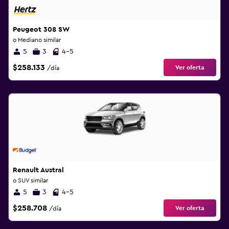
Peugeot 308 SW
o Mediano similar
5
3
4-5
$258.133
Ver oferta
/día
Renault Austral
o SUV similar
5
3
4-5
$258.708
Ver oferta
/día