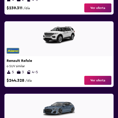
$239.311
Ver oferta
/día
Renault Rafale
o SUV similar
5
3
4-5
$244.328
Ver oferta
/día