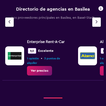
Directorio de agencias en Basilea
Los proveedores principales en Basilea, en Basel-Stadt
Enterprise Rent-A-Car
Al
Excelente
9,0
8,
•
1 opinión
3 puntos de
1 op
alquiler
alqu
Ver precios
V