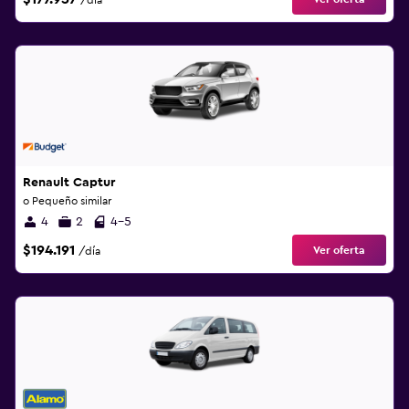
/día
Renault Captur
o Pequeño similar
4
2
4-5
$194.191
Ver oferta
/día