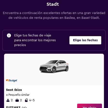
Stadt
Encuentra a continuación excelentes ofertas en una gran variedad
de vehículos de renta populares en Basilea, en Basel-Stadt.
Elige tus fechas de viaje
para encontrar los mejores
Elige las fechas
precios
Seat Ibiza
o Pequeño similar
2
2
4-5
$177.957
Ver oferta