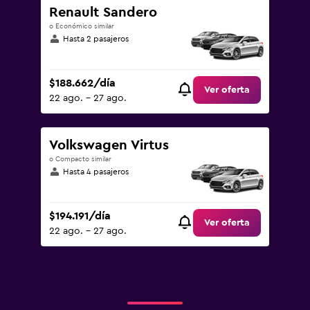
Renault Sandero
o Económico similar
Hasta 2 pasajeros
$188.662/día
Ver oferta
22 ago. - 27 ago.
Volkswagen Virtus
o Compacto similar
Hasta 4 pasajeros
$194.191/día
Ver oferta
22 ago. - 27 ago.