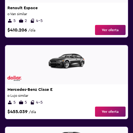
Renault Espace
o Van similar
5
2
4-5
$410.206
Ver oferta
/día
Mercedes-Benz Clase E
o Lujo similar
5
5
4-5
$455.039
Ver oferta
/día