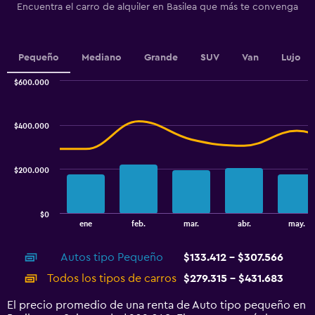
Encuentra el carro de alquiler en Basilea que más te convenga
Pequeño
Mediano
Grande
SUV
Van
Lujo
$600.000
Combination
Chart
graphic.
chart
with
$400.000
2
data
series.
$200.000
The
chart
has
$0
1
End
ene
feb.
mar.
abr.
may.
of
X
interactive
axis
chart
Autos tipo Pequeño
$133.412 - $307.566
displaying
categories.
Todos los tipos de carros
$279.315 - $431.683
Range:
14
El precio promedio de una renta de Auto tipo pequeño en
categories.