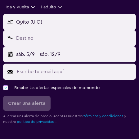
Ida y vuelta
1 adulto
Quito (UIO)
Destino
sáb. 5/9
-
sáb. 12/9
Recibir las ofertas especiales de momondo
Crear una alerta
Al crear una alerta de precio, aceptas nuestros
términos y condiciones
y
nuestra
política de privacidad.
.