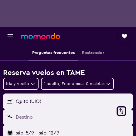
Preguntas frecuentes
Rastreador
Reserva vuelos en TAME
Ida y vuelta
1 adulto, Económica, 0 maletas
Quito (UIO)
Destino
sáb. 5/9
-
sáb. 12/9