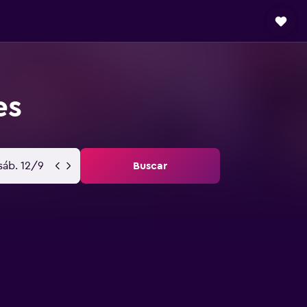
es
sáb. 12/9
Buscar