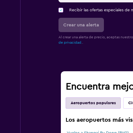
Recibir las ofertas especiales d
Crear una alerta
Al crear una alerta de precio, aceptas nuestr
de privacidad.
.
Encuentra mejor
Aeropuertos populares
Ci
Los aeropuertos más vis
Vuelos a Shangai Pu Dong (PVG)