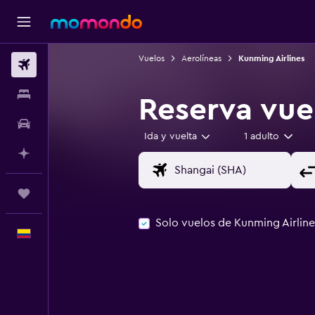
Vuelos
Aerolíneas
Kunming Airlines
Vuelos
Alojamientos
Reserva vue
Carros
Ida y vuelta
1 adulto
Planifica con IA
Trips
Solo vuelos de Kunming Airline
Español