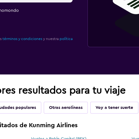
e momondo
os
términos y condiciones
y nuestra
política
es resultados para tu viaje
udades populares
Otras aerolíneas
Voy a tener suerte
itados de Kunming Airlines
Vuelos a Pekín Capital (PEK)
Vue