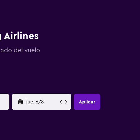
Airlines
tado del vuelo
YYYY-MM-DD
Aplicar