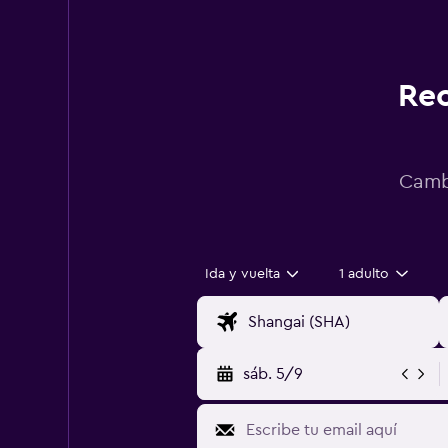
Rec
Cambi
Ida y vuelta
1 adulto
sáb. 5/9