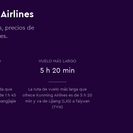
Airlines
s, precios de
es.
O
VUELO MÁS LARGO
5 h 20 min
ida que
La ruta de vuelo más larga que
de 1 h 45
ofrece Kunming Airlines es de 5 h 20
ngjiajie
min y va de Lijiang (LJG) a Taiyuan
(TYN)