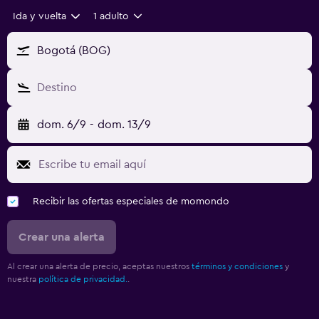
Ida y vuelta
1 adulto
Bogotá (BOG)
Destino
dom. 6/9
-
dom. 13/9
Recibir las ofertas especiales de momondo
Crear una alerta
Al crear una alerta de precio, aceptas nuestros
términos y condiciones
y
nuestra
política de privacidad.
.