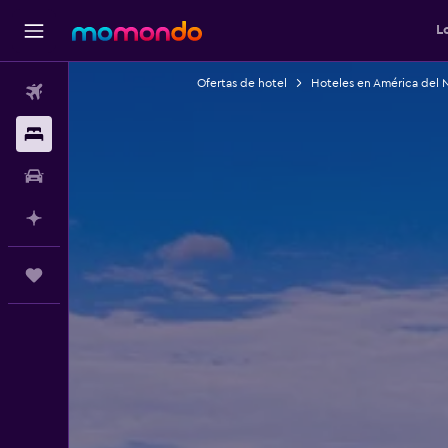
L
Ofertas de hotel
Hoteles en América del 
Vuelos
Alojamientos
Carros
Planifica con IA
Trips