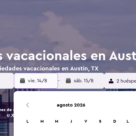
 vacacionales en Aust
iedades vacacionales en Austin, TX
vie. 14/8
-
sáb. 15/8
2 huéspe
agosto 2026
s de opciones de hoteles y alojamientos.
L
M
M
J
V
S
D
L