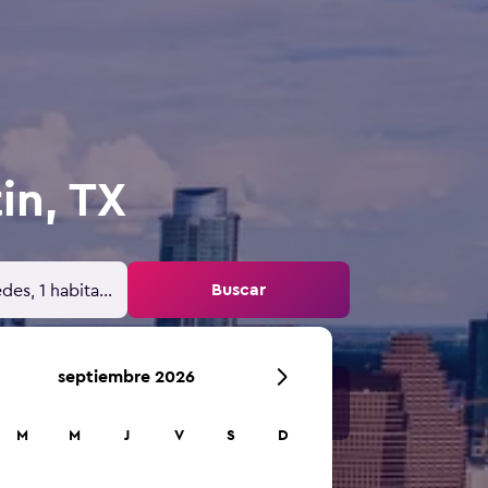
in, TX
Buscar
des, 1 habitación
septiembre 2026
M
M
J
V
S
D