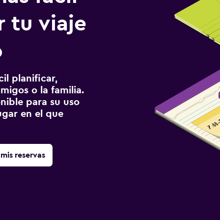
 tu viaje
o
l planificar,
migos o la familia.
onible para su uso
gar en el que
mis reservas