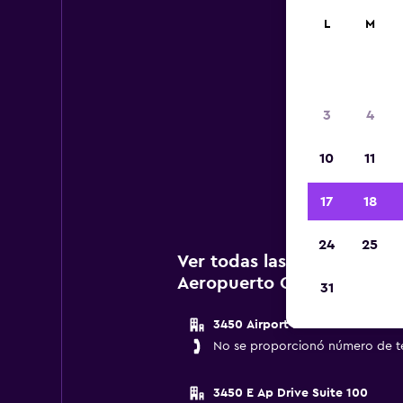
L
M
3
4
A c
10
11
agenc
17
18
24
25
Ver todas las agencias de 
Aeropuerto Ontario
31
3450 Airport Drive
No se proporcionó número de t
3450 E Ap Drive Suite 100