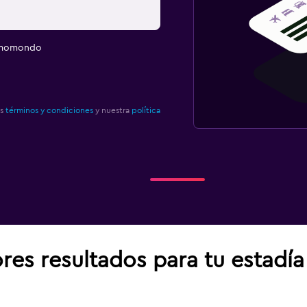
e momondo
os
términos y condiciones
y nuestra
política
res resultados para tu estadí