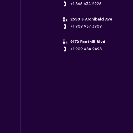
+1 866 434 2226
2550 S Archibald Ave
+1 909 937 3909
9172 Foothill Blvd
+1 909 484 9498