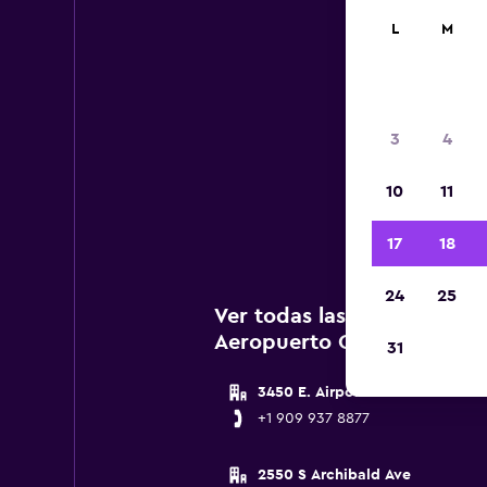
L
M
3
4
A c
10
11
agenc
17
18
24
25
Ver todas las agencias de 
Aeropuerto Ontario
31
3450 E. Airport Dr. Suite 100
+1 909 937 8877
2550 S Archibald Ave