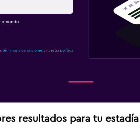
e momondo
os
términos y condiciones
y nuestra
política
res resultados para tu estadí