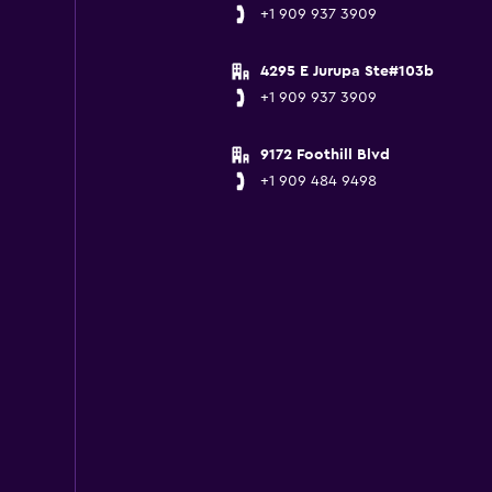
+1 909 937 3909
4295 E Jurupa Ste#103b
+1 909 937 3909
9172 Foothill Blvd
+1 909 484 9498