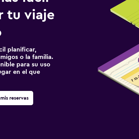
 tu viaje
o
l planificar,
migos o la familia.
onible para su uso
gar en el que
mis reservas