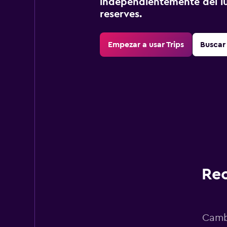
independientemente del lu
reserves.
Empezar a usar Trips
Buscar 
Rec
Cambi