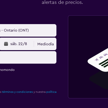
alertas de precios.
sáb. 22/8
Mediodía
e momondo
os
términos y condiciones
y nuestra
política