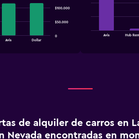
chart
with
$100.000
4
bars.
$50.000
The
chart
End
Avis
Hub Rent
0
of
has
Avis
Dollar
interactive
1
chart
X
axis
displaying
categories.
Range:
4
categories.
The
chart
has
1
Y
tas de alquiler de carros en L
axis
displaying
n Nevada encontradas en m
values.