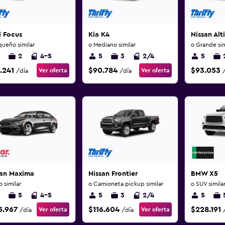
d Focus
Kia K4
Nissan Alt
queño similar
o Mediano similar
o Grande sim
2
4-5
5
3
2/4
5
.241
$90.784
$93.053
Ver oferta
Ver oferta
/día
/día
san Maxima
Nissan Frontier
BMW X5
o similar
o Camioneta pickup similar
o SUV simila
5
4-5
5
3
2/4
5
5.967
$116.604
$228.191
Ver oferta
Ver oferta
/día
/día