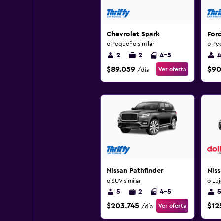
Chevrolet Spark
For
o Pequeño similar
o Pe
2
2
4-5
4
$89.059
$90
Ver oferta
/día
Nissan Pathfinder
Nis
o SUV similar
o Luj
5
2
4-5
5
$203.745
$12
Ver oferta
/día