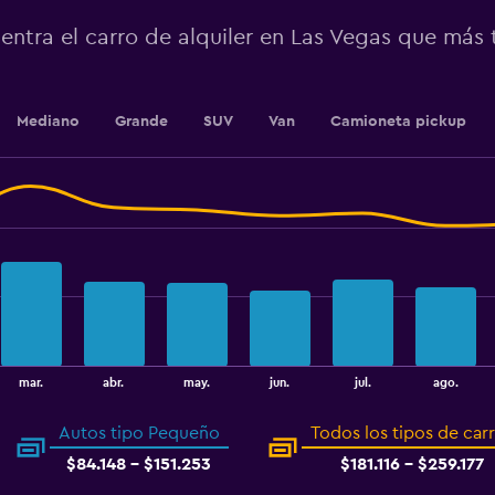
Range:
0
entra el carro de alquiler en Las Vegas que más
to
18.
Mediano
Grande
SUV
Van
Camioneta pickup
mar.
abr.
may.
jun.
jul.
ago.
Autos tipo Pequeño
Todos los tipos de car
$84.148 - $151.253
$181.116 - $259.177