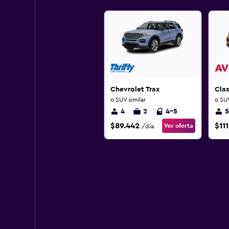
Chevrolet Trax
Clas
o SUV similar
o SUV
4
2
4-5
5
$89.442
$111
Ver oferta
/día