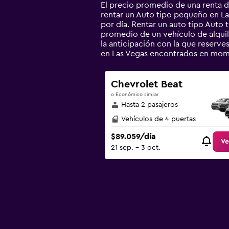
14
El precio promedio de una renta 
categories.
rentar un Auto tipo pequeño en Las
The
por día. Rentar un auto tipo Auto
chart
promedio de un vehículo de alquile
has
la anticipación con la que reserve
1
en Las Vegas encontrados en mom
Y
axis
displaying
Chevrolet Beat
values.
o Económico similar
Range:
Hasta 2 pasajeros
0
to
Vehículos de 4 puertas
300000.
$89.059/día
Ve
21 sep. - 3 oct.