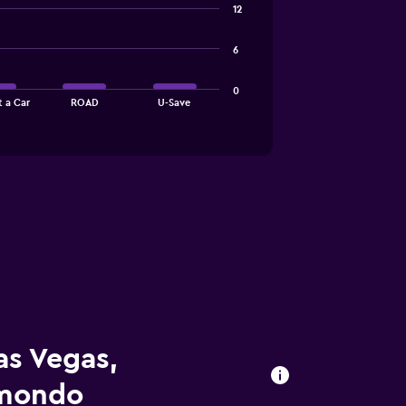
12
6
0
 a Car
ROAD
U-Save
as Vegas,
omondo