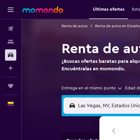
Últimas ofertas
Est
Renta de autos
Renta de autos en Estado
Vuelos
Alojamientos
Renta de au
Carros
¿Buscas ofertas baratas para alqu
Planifica con IA
Encuéntralas en momondo.
Trips
Entrega en el mismo punto
Edad d
Español