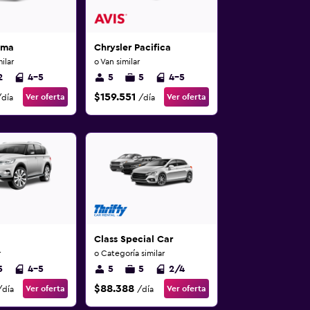
ima
Chrysler Pacifica
ilar
o Van similar
2
4-5
5
5
4-5
$159.551
Ver oferta
Ver oferta
/día
/día
Class Special Car
r
o Categoría similar
5
4-5
5
5
2/4
$88.388
Ver oferta
Ver oferta
/día
/día