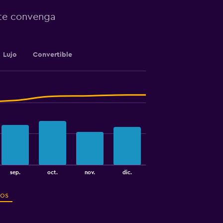
 te convenga
Lujo
Convertible
sep.
oct.
nov.
dic.
ros