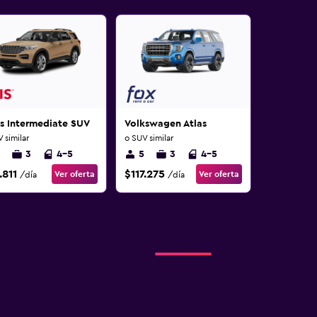
s Intermediate SUV
Volkswagen Atlas
 similar
o SUV similar
3
4-5
5
3
4-5
.811
$117.275
Ver oferta
Ver oferta
/día
/día