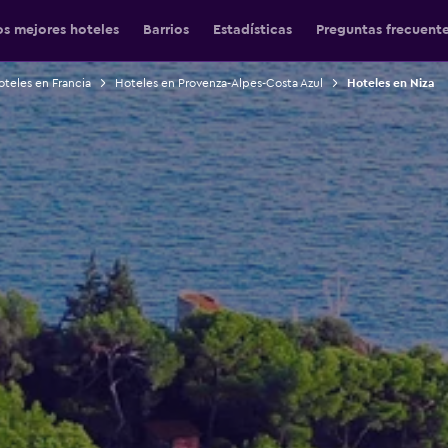
os mejores hoteles
Barrios
Estadísticas
Preguntas frecuent
teles en Francia
Hoteles en Provenza-Alpes-Costa Azul
Hoteles en Niza