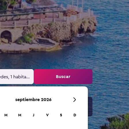
Buscar
des, 1 habitación
septiembre 2026
M
M
J
V
S
D