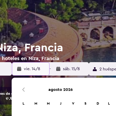
iza, Francia
 hoteles en Niza, Francia
vie. 14/8
-
sáb. 15/8
2 huéspe
agosto 2026
s de opciones de hoteles y alojamientos.
L
M
M
J
V
S
D
L