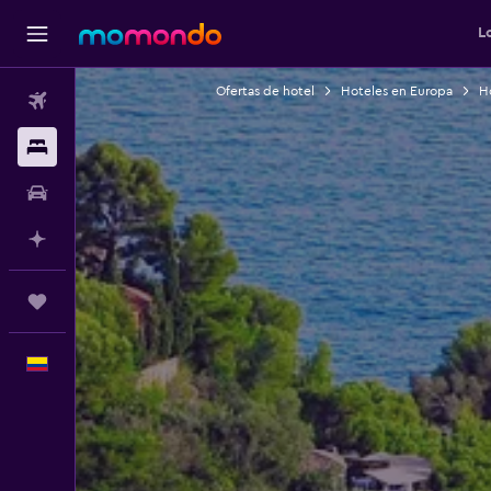
L
Ofertas de hotel
Hoteles en Europa
Ho
Vuelos
Alojamientos
Carros
Planifica con IA
Trips
Español