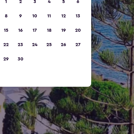
1
2
3
4
5
6
8
9
10
11
12
13
15
16
17
18
19
20
22
23
24
25
26
27
29
30