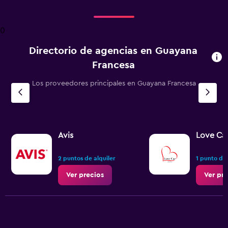
categories.
Range:
4
0
categories.
The
Directorio de agencias en Guayana
chart
has
Francesa
1
Y
Los proveedores principales en Guayana Francesa
axis
displaying
values.
Range:
0
Avis
Love Ca
to
6.
2 puntos de alquiler
1 punto de 
Ver precios
Ver pr