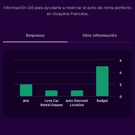
Información útil para ayudarte a reservar el auto de renta perfecto
en Guayana Francesa.
Empresas
Otra información
6
Bar
Chart
graphic.
chart
4
with
4
2
bars.
The
0
Avis
Love Car
Auto Discount
Budget
chart
End
Rental Guyane
Location
of
has
interactive
1
chart
X
axis
displaying