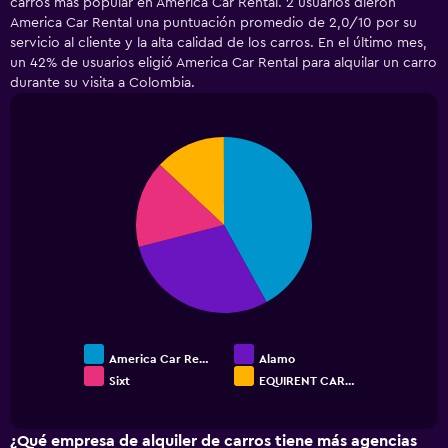
carros más popular en America Car Rental. 2 usuarios dieron
Range:
America Car Rental una puntuación promedio de 2,0/10 por su
5
servicio al cliente y la alta calidad de los carros. En el último mes,
categories.
un 42% de usuarios eligió America Car Rental para alquilar un carro
The
durante su visita a Colombia.
chart
has
1
Y
Pie
Chart
axis
graphic.
chart
displaying
with
4
values.
slices.
Range:
0
to
150000.
America Car Re…
Alamo
Sixt
EQUIRENT CAR…
End
of
interactive
chart
¿Qué empresa de alquiler de carros tiene más agencias