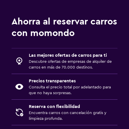
a partir de $85.639
Renta de autos en Chía
a partir de $111.925
Renta de autos en Manizales
Ahorra al reservar carros
a partir de $97.283
Renta de autos en Bello
con momondo
a partir de $108.201
Renta de autos en Riohacha
a partir de $91.793
Renta de autos en Palmira
a partir de $73.870
Renta de autos en Zipaquirá
Las mejores ofertas de carros para ti
a partir de $112.429
Renta de autos en Sabaneta
Descubre ofertas de empresas de alquiler de
a partir de $134.328
Renta de autos en Villavicencio
carros en más de 70.000 destinos.
Renta de autos en Cúcuta
a partir de $130.479
Renta de autos en Ibagué
Precios transparentes
Consulta el precio total por adelantado para
a partir de $114.260
Renta de autos en Itagüí
que no haya sorpresas.
Reserva con flexibilidad
Encuentra carros con cancelación gratis y
limpieza profunda.