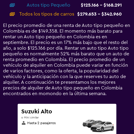
axis
chart
Autos tipo Pequeño
$125.166 - $168.291
displaying
categories.
Todos los tipos de carros
$279.653 - $342.960
Range:
14
El precio promedio de una renta de Auto tipo pequeño en
categories.
Colombia es de $149.358. El momento más barato para
The
rentar un Auto tipo pequeño en Colombia es en
chart
septiembre. El precio es un 17% más bajo que el resto del
has
año, a solo $125.166 por día. Rentar un auto tipo Auto tipo
1
pequeño es normalmente 52% más barato que un auto de
Y
renta promedio en Colombia. El precio promedio de un
axis
vehículo de alquiler en Colombia puede variar en función
displaying
de varios factores, como la oferta, la popularidad del
values.
vehículo y la anticipación con la que reserves tu auto de
Range:
alquiler. A continuación te presentamos los mejores
0
precios de alquiler de Auto tipo pequeño en Colombia
to
encontrados en momondo en la última semana.
450000.
Suzuki Alto
o Mini similar
Hasta 2 pasajeros