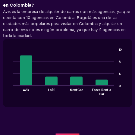
en Colombia?
Avis es la empresa de alquiler de carros con más agencias, ya que
cuenta con 10 agencias en Colombia. Bogotá es una de las
ciudades más populares para visitar en Colombia y alquilar un
carro de Avis no es ningún problema, ya que hay 2 agencias en
toda la ciudad.
12
Bar
Chart
graphic.
chart
8
with
4
4
bars.
The
0
Avis
Loki
NextCar
Forza Rent a
chart
End
Car
of
has
interactive
1
chart
X
axis
displaying
categories.
Range: