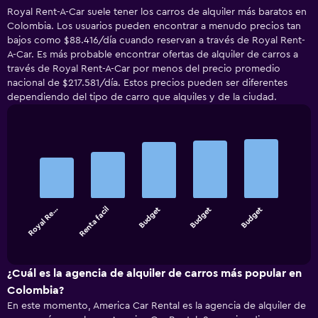
Royal Rent-A-Car suele tener los carros de alquiler más baratos en
Colombia. Los usuarios pueden encontrar a menudo precios tan
bajos como $88.416/día cuando reservan a través de Royal Rent-
A-Car. Es más probable encontrar ofertas de alquiler de carros a
través de Royal Rent-A-Car por menos del precio promedio
nacional de $217.581/día. Estos precios pueden ser diferentes
dependiendo del tipo de carro que alquiles y de la ciudad.
Bar
Chart
graphic.
chart
with
5
bars.
Royal Re…
Renta facil
Budget
Budget
Budget
The
chart
End
of
has
interactive
1
chart
X
¿Cuál es la agencia de alquiler de carros más popular en
axis
Colombia?
displaying
En este momento, America Car Rental es la agencia de alquiler de
categories.