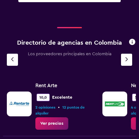
Directorio de agencias en Colombia
Los proveedores principales en Colombia
Rent Arte
Nex
Excelente
10,0
5,
•
2 opiniones
12 puntos de
4 op
alquiler
alqu
Ver precios
V