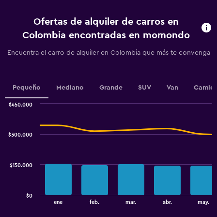
4
categories.
Ofertas de alquiler de carros en
The
chart
Colombia encontradas en momondo
has
1
Encuentra el carro de alquiler en Colombia que más te convenga
Y
axis
displaying
values.
Pequeño
Mediano
Grande
SUV
Van
Camion
Range:
0
$450.000
Combination
to
Chart
graphic.
chart
12.
with
$300.000
2
data
series.
$150.000
The
chart
has
$0
1
End
ene
feb.
mar.
abr.
may.
of
X
interactive