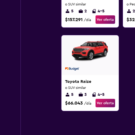
o SUV similar
o Pe
5
2
4-5
2
$157.291
$32
Ver oferta
/día
Toyota Raize
o SUV similar
5
3
4-5
$66.043
Ver oferta
/día