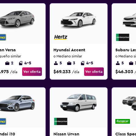
an Versa
Hyundai Accent
Subaru Le
queño similar
o Mediano similar
o Mediano si
2
4-5
5
3
4-5
5
.975
$69.233
$46.303
Ver oferta
Ver oferta
/día
/día
dai i10
Nissan Urvan
Class Spec