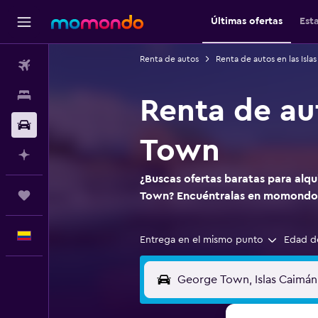
Últimas ofertas
Est
Renta de autos
Renta de autos en las Isla
Vuelos
Alojamientos
Renta de au
Carros
Town
Planifica con IA
¿Buscas ofertas baratas para alqu
Trips
Town? Encuéntralas en momondo
Español
Entrega en el mismo punto
Edad d