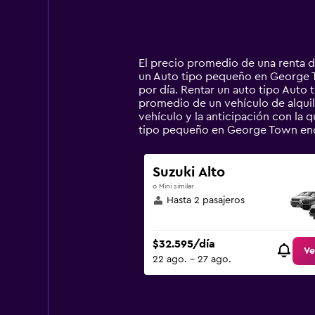
axis
chart
displaying
categories.
Range:
14
El precio promedio de una renta 
categories.
un Auto tipo pequeño en George To
The
por día. Rentar un auto tipo Aut
chart
promedio de un vehículo de alquil
has
vehículo y la anticipación con la 
1
tipo pequeño en George Town enc
Y
axis
displaying
Suzuki Alto
values.
o Mini similar
Range:
Hasta 2 pasajeros
0
to
450000.
$32.595/día
Ve
22 ago. - 27 ago.