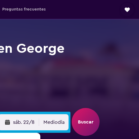
Preguntas frecuentes
 en George
Buscar
sáb. 22/8
Mediodía