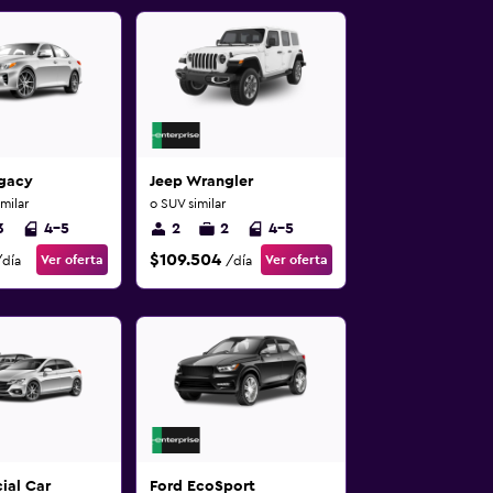
gacy
Jeep Wrangler
milar
o SUV similar
3
4-5
2
2
4-5
$109.504
Ver oferta
Ver oferta
/día
/día
ial Car
Ford EcoSport