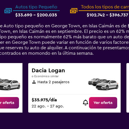
Autos tipo Pequeño
Todos los tipos de car
$33.690 - $200.035
$102.742 - $396.737
de Auto tipo pequeño en George Town, en Islas Caimán es de 
wn, en Islas Caimán es en septiembre. El precio es un 62% má
o tipo pequeño es normalmente 62% más barato que un auto d
er en George Town puede variar en función de varios factores,
que reserves tu auto de alquiler. A continuación te presentamo
ontrados en momondo en la última semana.
Dacia Logan
o Económico similar
Hasta 2 pasajeros
$35.975/día
r oferta
Ver oferta
22 ago. - 27 ago.