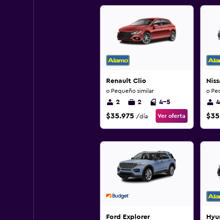
Renault Clio
Niss
o Pequeño similar
o Pe
2
2
4-5
4
$35.975
$35
Ver oferta
/día
Ford Explorer
Hyun