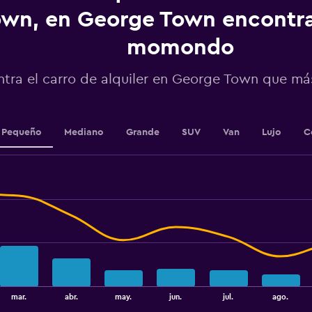
displaying
wn, en George Town encontr
values.
Range:
momondo
0
to
tra el carro de alquiler en George Town que m
45000.
Pequeño
Mediano
Grande
SUV
Van
Lujo
C
mar.
abr.
may.
jun.
jul.
ago.