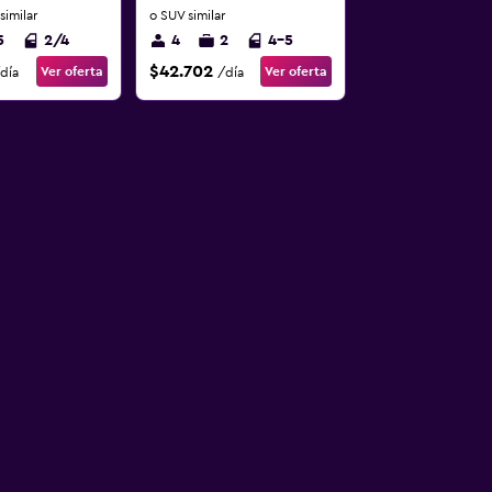
similar
o SUV similar
5
2/4
4
2
4-5
$42.702
Ver oferta
Ver oferta
día
/día