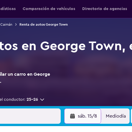
adísticas
Comparación de vehículos
Directorio de agencias
s Caimán
Renta de autos George Town
tos en George Town,
ilar un carro en George
.
el conductor:
25-26
sáb. 15/8
Mediodía