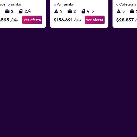
queño similar
o Van similar
o Categoría 
2
2/4
5
2
4-5
5
.595
$156.691
$28.837
Ver oferta
Ver oferta
/día
/día
/