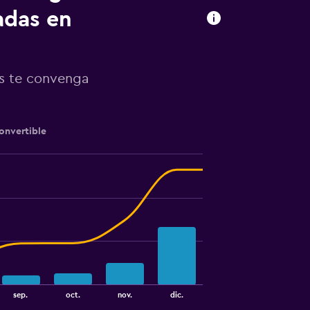
adas en
ás te convenga
onvertible
sep.
oct.
nov.
dic.