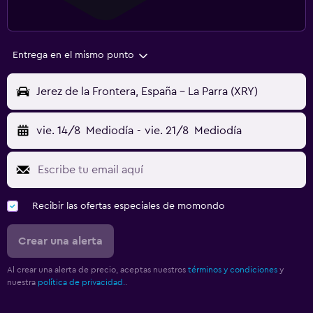
Entrega en el mismo punto
Jerez de la Frontera, España - La Parra (XRY)
vie. 14/8
Mediodía
-
vie. 21/8
Mediodía
Recibir las ofertas especiales de momondo
Crear una alerta
Al crear una alerta de precio, aceptas nuestros
términos y condiciones
y
nuestra
política de privacidad.
.