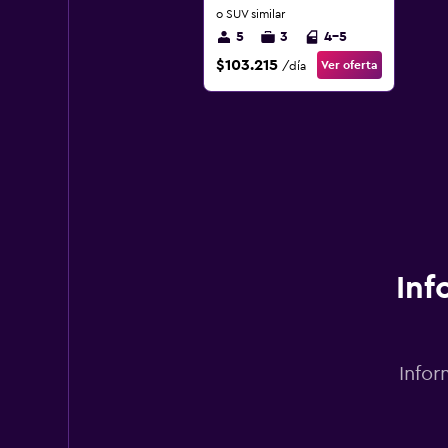
o SUV similar
5
3
4-5
$103.215
Ver oferta
/día
Inf
Infor