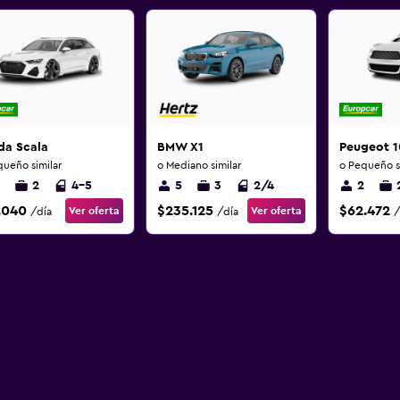
da Scala
BMW X1
Peugeot 1
queño similar
o Mediano similar
o Pequeño si
2
4-5
5
3
2/4
2
.040
$235.125
$62.472
Ver oferta
Ver oferta
/día
/día
/