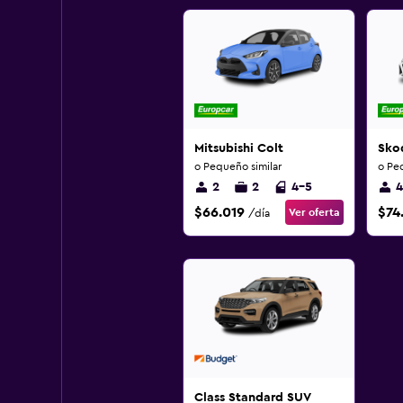
Mitsubishi Colt
Sko
o Pequeño similar
o Pe
2
2
4-5
4
$66.019
$74
Ver oferta
/día
Class Standard SUV