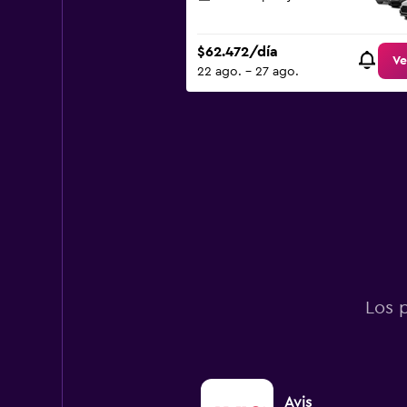
0
to
300000.
$62.472/día
Ve
22 ago. - 27 ago.
Los 
Avis