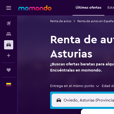
Últimas ofertas
Est
Renta de autos
Renta de autos en España
Vuelos
Alojamientos
Renta de au
Carros
Asturias
Planifica con IA
¿Buscas ofertas baratas para alqu
Trips
Encuéntralas en momondo.
Español
Entrega en el mismo punto
Edad d