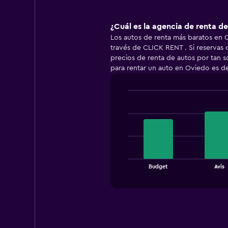
¿Cuál es la agencia de renta d
Los autos de renta más baratos en
través de CLICK RENT . Si reservas
precios de renta de autos por tan s
para rentar un auto en Oviedo es de
Bar
Chart
graphic.
chart
with
3
bars.
The
chart
End
Budget
Avis
of
has
interactive
1
chart
X
axis
displaying
categories.