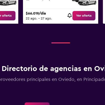
$66.019/día
r oferta
Ver oferta
22 ago. - 27 ago.
Directorio de agencias en Ov
proveedores principales en Oviedo, en Principad