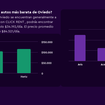
e autos más barata de Oviedo?
 Oviedo se encuentran generalmente a
 con CLICK RENT , podrás encontrar
olo $34.192/día. El precio promedio
 $84.521/día.
Bar
Chart
graphic.
chart
with
$150.000
4
bars.
$100.000
The
chart
$50.000
End
Avis
Ac
of
has
interactive
1
chart
0
X
Hertz
axis
displaying
categories.
Range:
4
categories.