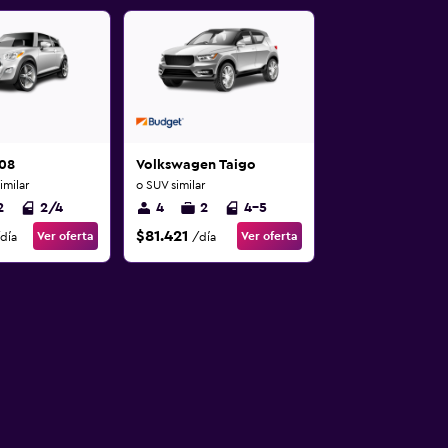
08
Volkswagen Taigo
milar
o SUV similar
2
2/4
4
2
4-5
$81.421
Ver oferta
Ver oferta
día
/día