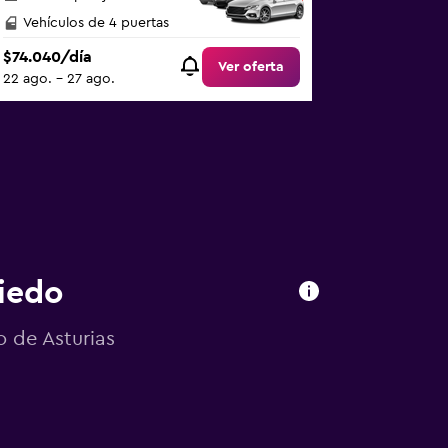
Vehículos de 4 puertas
$74.040/día
Ver oferta
22 ago. - 27 ago.
iedo
o de Asturias