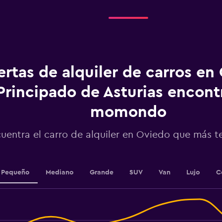
The
chart
has
1
Y
axis
displaying
ertas de alquiler de carros en
values.
Range:
Principado de Asturias encont
0
to
momondo
2.4.
uentra el carro de alquiler en Oviedo que más 
Pequeño
Mediano
Grande
SUV
Van
Lujo
C