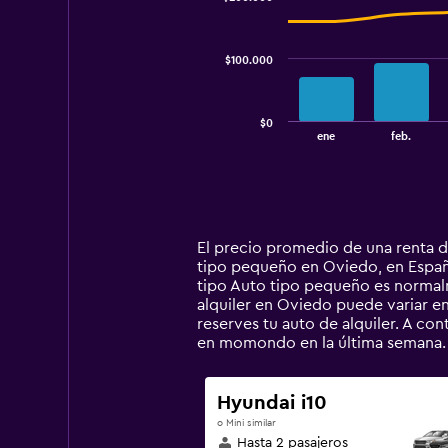
2
data
series.
$100.000
The
chart
has
$0
1
End
ene
feb.
of
X
interactive
axis
chart
displaying
categories.
Range:
14
El precio promedio de una renta 
categories.
tipo pequeño en Oviedo, en España 
The
tipo Auto tipo pequeño es normal
chart
alquiler en Oviedo puede variar en
has
reserves tu auto de alquiler. A c
1
en momondo en la última semana.
Y
axis
displaying
Hyundai i10
values.
o Mini similar
Range:
Hasta 2 pasajeros