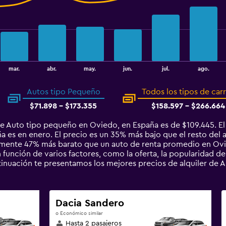
mar.
abr.
may.
jun.
jul.
ago.
Autos tipo Pequeño
Todos los tipos de car
$71.898 - $173.355
$158.597 - $266.664
de Auto tipo pequeño en Oviedo, en España es de $109.445. E
es en enero. El precio es un 35% más bajo que el resto del añ
mente 47% más barato que un auto de renta promedio en Ovi
 función de varios factores, como la oferta, la popularidad del
ontinuación te presentamos los mejores precios de alquiler d
Dacia Sandero
o Económico similar
Hasta 2 pasajeros