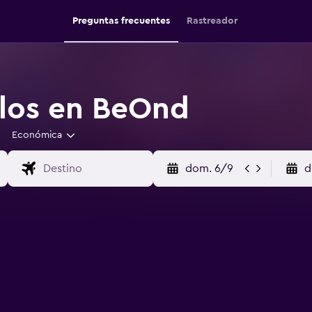
Preguntas frecuentes
Rastreador
los en BeOnd
Económica
dom. 6/9
d