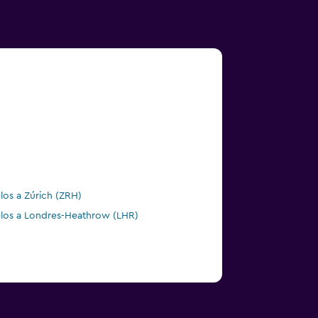
los a Zúrich (ZRH)
los a Londres-Heathrow (LHR)