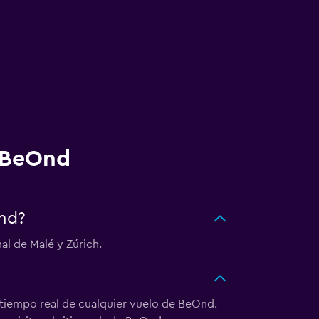
n BeOnd
Ond?
l de Malé y Zúrich.
n tiempo real de cualquier vuelo de BeOnd.