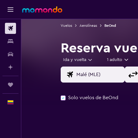
Vuelos
Aerolíneas
BeOnd
Vuelos
Alojamientos
Reserva vue
Carros
Ida y vuelta
1 adulto
Planifica con IA
Trips
Solo vuelos de BeOnd
Español