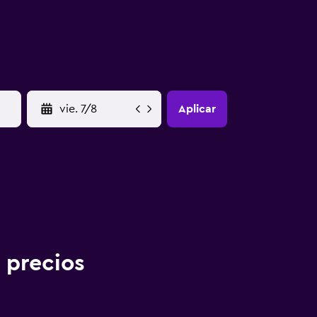
YYYY-MM-DD
Aplicar
 precios