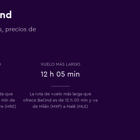
Ond
s, precios de
O
VUELO MÁS LARGO
12 h 05 min
ida que
La ruta de vuelo más larga que
 min de
ofrece BeOnd es de 12 h 05 min y va
re (HRE)
de Milán (MXP) a Malé (MLE)