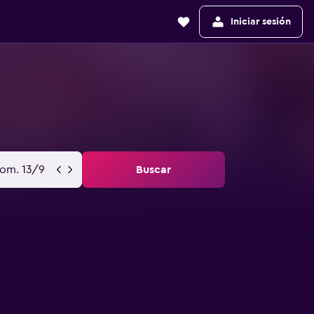
Iniciar sesión
om. 13/9
Buscar