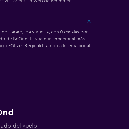
es visitar el sitio web de BeOnd en
e Harare, ida y vuelta, con 0 escalas por
ado de BeOnd. El vuelo internacional más
rgo-Oliver Reginald Tambo a Internacional
Ond
tado del vuelo