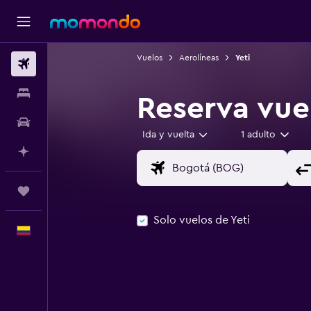
Vuelos
Aerolíneas
Yeti
Vuelos
Alojamientos
Reserva vuel
Carros
Ida y vuelta
1 adulto
Planifica con IA
Trips
Solo vuelos de Yeti
Español