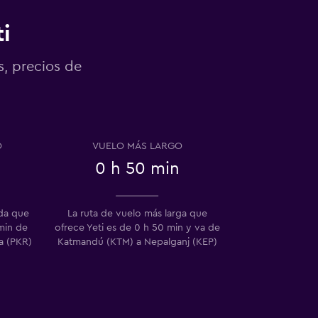
i
s, precios de
O
VUELO MÁS LARGO
0 h 50 min
ida que
La ruta de vuelo más larga que
min de
ofrece Yeti es de 0 h 50 min y va de
a (PKR)
Katmandú (KTM) a Nepalganj (KEP)