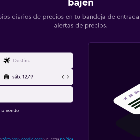
bajen
os diarios de precios en tu bandeja de entrada:
alertas de precios.
sáb. 12/9
e momondo
os
términos y condiciones
y nuestra
política