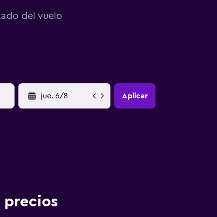
tado del vuelo
YYYY-MM-DD
Aplicar
 precios