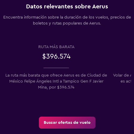
Datos relevantes sobre Aerus
Encuentra información sobre la duración de los vuelos, precios de
boletos y rutas populares de Aerus.
RUTA MÁS BARATA
$396.574
La ruta más barata que ofrece Aerus es de Ciudad de
Volar de A
México Felipe Ángeles Intl a Tampico Gen F Javier
es act
Mina, por $396.574
Buscar ofertas de vuelo