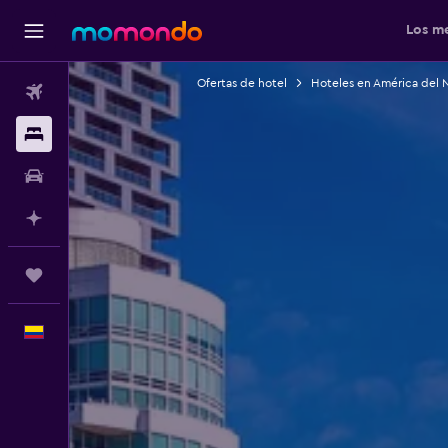
Los me
Ofertas de hotel
Hoteles en América del 
Vuelos
Alojamientos
Carros
Planifica con IA
Trips
Español