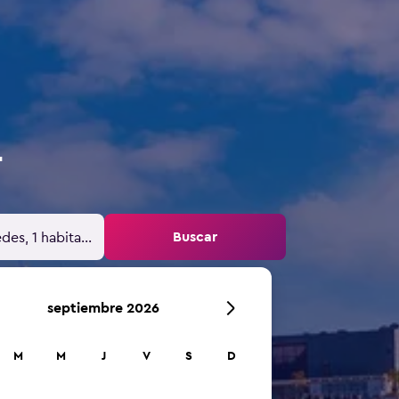
r
Buscar
des, 1 habitación
septiembre 2026
M
M
J
V
S
D