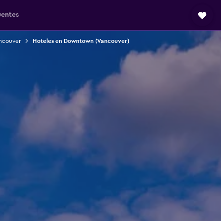
uentes
ncouver
Hoteles en Downtown (Vancouver)