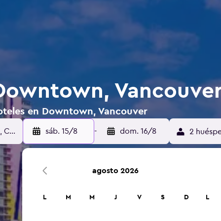
 Downtown, Vancouve
hoteles en Downtown, Vancouver
sáb. 15/8
-
dom. 16/8
2 huéspe
agosto 2026
L
M
M
J
V
S
D
L