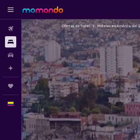
Ofertas de hotel
Hoteles en América del 
Vuelos
Alojamientos
Carros
Planifica con IA
Trips
Español