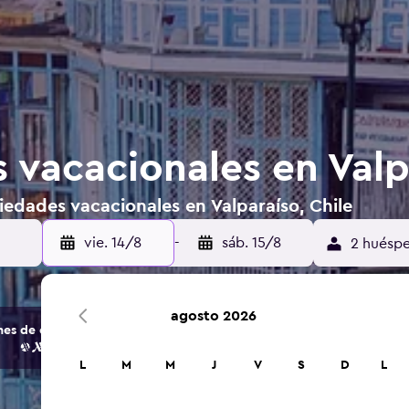
 vacacionales en Valp
edades vacacionales en Valparaíso, Chile
vie. 14/8
-
sáb. 15/8
2 huéspe
agosto 2026
s de opciones de hoteles y alojamientos.
L
M
M
J
V
S
D
L