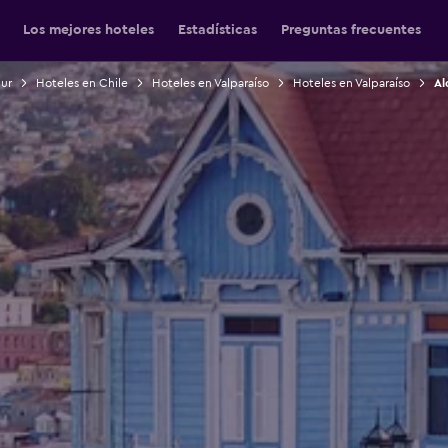
Los mejores hoteles
Estadísticas
Preguntas frecuentes
Sur
Hoteles en Chile
Hoteles en Valparaíso
Hoteles en Valparaíso
Al