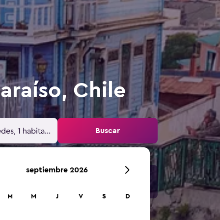
araíso, Chile
Buscar
des, 1 habitación
septiembre 2026
M
M
J
V
S
D