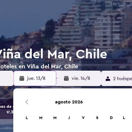
iña del Mar, Chile
oteles en Viña del Mar, Chile
jue. 13/8
-
vie. 14/8
2 huéspe
agosto 2026
s de opciones de hoteles y alojamientos.
L
M
M
J
V
S
D
L