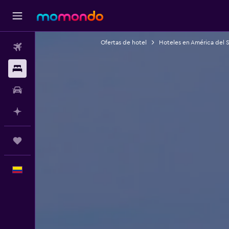
Ofertas de hotel
Hoteles en América del 
Vuelos
Alojamientos
Carros
Planifica con IA
Trips
Español