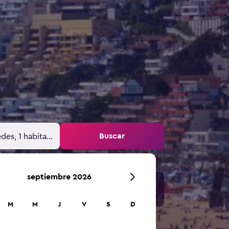
Buscar
des, 1 habitación
septiembre 2026
M
M
J
V
S
D