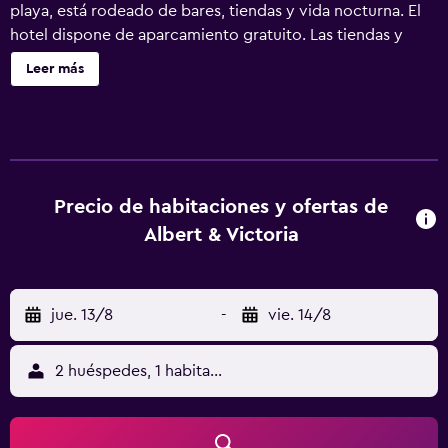
playa, está rodeado de bares, tiendas y vida nocturna. El
hotel dispone de aparcamiento gratuito. Las tiendas y
jardines de Lord Street están a solo 5 minutos a pie del
Leer más
Albert & Victoria Hotel. El establecimiento se encuentra a
10 minutos a pie del parque temático Pleasureland de
Southport y a 5 minutos en coche de 4 clubs de golf. Las
habitaciones presentan una decoración individual y están
equipadas con conexión WiFi gratuita, TV vía satélite,
reproductor de DVD y baño privado con secador de pelo
Precio de habitaciones y ofertas de
y artículos de aseo gratuitos. Algunas tienen instalaciones
Albert & Victoria
básicas de cocina. El hotel se halla a menos de 10 minutos
a pie de la estación de tren de Southport, que comunica
con Liverpool en 45 minutos.
jue. 13/8
-
vie. 14/8
2 huéspedes, 1 habitación