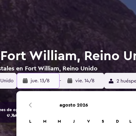
 Fort William, Reino U
tales en Fort William, Reino Unido
o Unido
jue. 13/8
-
vie. 14/8
2 huéspe
agosto 2026
s de opciones de hoteles y alojamientos.
L
M
M
J
V
S
D
L