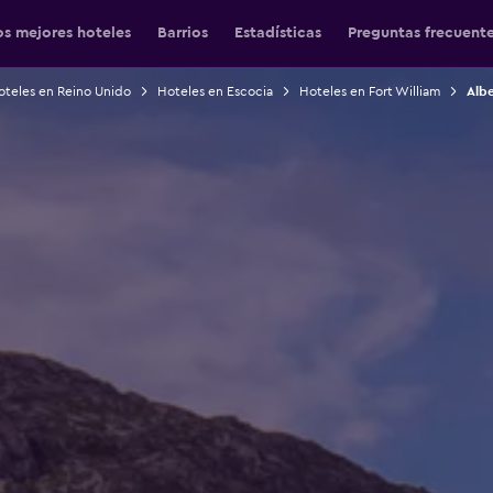
os mejores hoteles
Barrios
Estadísticas
Preguntas frecuent
oteles en Reino Unido
Hoteles en Escocia
Hoteles en Fort William
Albe