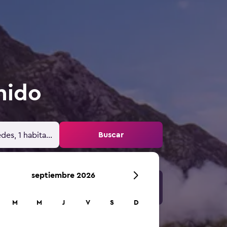
nido
Buscar
des, 1 habitación
septiembre 2026
M
M
J
V
S
D