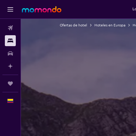
L
Ofertas de hotel
Hoteles en Europa
H
Vuelos
Alojamientos
Carros
Planifica con IA
Trips
Español