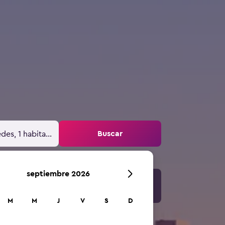
Buscar
des, 1 habitación
septiembre 2026
M
M
J
V
S
D