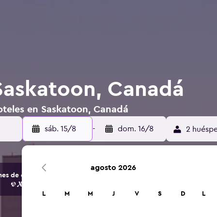
Saskatoon, Canadá
oteles en Saskatoon, Canadá
sáb. 15/8
-
dom. 16/8
2 huéspe
agosto 2026
s de opciones de hoteles y alojamientos.
L
M
M
J
V
S
D
L