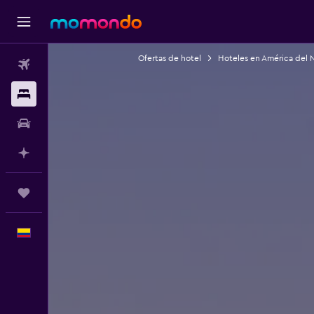
Ofertas de hotel
Hoteles en América del 
Vuelos
Alojamientos
Carros
Planifica con IA
Trips
Español